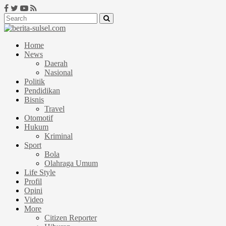
Home
News
Daerah
Nasional
Politik
Pendidikan
Bisnis
Travel
Otomotif
Hukum
Kriminal
Sport
Bola
Olahraga Umum
Life Style
Profil
Opini
Video
More
Citizen Reporter