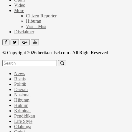
Video
More
Citizen Reporter
Hiburan
Visi – Misi
Disclaimer
© Copyright 2026 berita-sulsel.com . All Right Reserved
News
Bisnis
Politik
Daerah
Nasional
Hiburan
Hukum
Kriminal
Pendidikan
Life Style
Olahraga
Opini