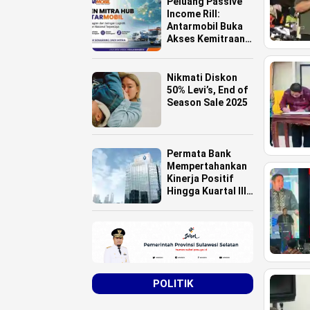
Peluang Passive
Tanah Ulayat
Income Rill:
Antarmobil Buka
Akses Kemitraan
HUB Logistik
untuk Pemilik
Lahan se-
Nikmati Diskon
Indonesia
50% Levi’s, End of
Season Sale 2025
Permata Bank
Mempertahankan
Kinerja Positif
Hingga Kuartal III
Tahun 2025
POLITIK