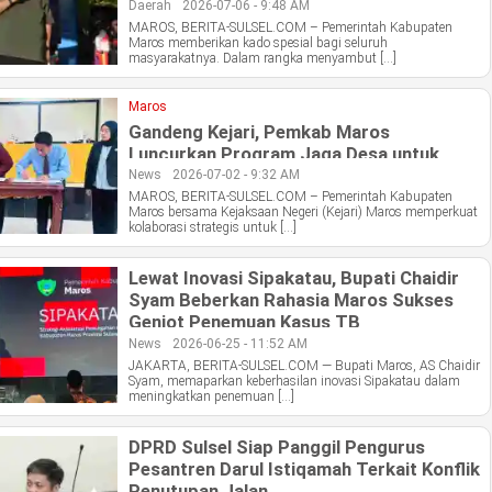
Daerah
2026-07-06 - 9:48 AM
MAROS, BERITA-SULSEL.COM – Pemerintah Kabupaten
Maros memberikan kado spesial bagi seluruh
masyarakatnya. Dalam rangka menyambut […]
Maros
Gandeng Kejari, Pemkab Maros
Luncurkan Program Jaga Desa untuk
Cegah Kades Terjerat Hukum
News
2026-07-02 - 9:32 AM
MAROS, BERITA-SULSEL.COM – Pemerintah Kabupaten
Maros bersama Kejaksaan Negeri (Kejari) Maros memperkuat
kolaborasi strategis untuk […]
Lewat Inovasi Sipakatau, Bupati Chaidir
Syam Beberkan Rahasia Maros Sukses
Genjot Penemuan Kasus TB
News
2026-06-25 - 11:52 AM
JAKARTA, BERITA-SULSEL.COM — Bupati Maros, AS Chaidir
Syam, memaparkan keberhasilan inovasi Sipakatau dalam
meningkatkan penemuan […]
DPRD Sulsel Siap Panggil Pengurus
Pesantren Darul Istiqamah Terkait Konflik
Penutupan Jalan