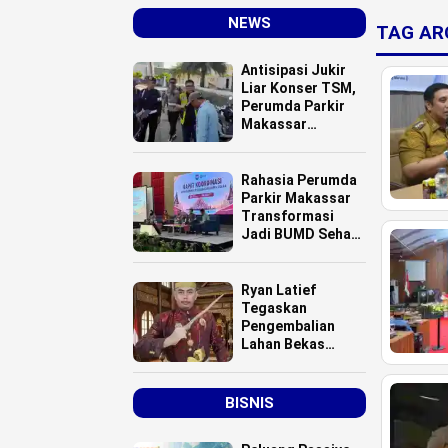
NEWS
TAG AR
Antisipasi Jukir
Liar Konser TSM,
Perumda Parkir
Makassar
Menerjunkan 20
Personel
Rahasia Perumda
Parkir Makassar
Transformasi
Jadi BUMD Sehat
dan Cetak Laba
Ryan Latief
Tegaskan
Pengembalian
Lahan Bekas
Kontrak Karya
Bukan Hibah,
Pemda Didesak
BISNIS
Hentikan
Komoditisasi