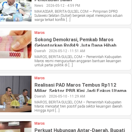
News
2026-05-12 - 4:59 PM
MAKASSAR, BERITA-SULSEL.COM — Pimpinan DPRD
Sulawesi Selatan (Sulsel) bergerak cepat merespons aduan
warga terkait konflik […]
Maros
Sokong Demokrasi, Pemkab Maros
Gelontorkan Rp849 Juta Dana Hibah
untuk Parpol
Daerah
2026-05-12 - 11:51 AM
MAROS, BERITA-SULSEL.COM – Pemerintah Kabupaten
Maros resmi mengucurkan anggaran bantuan keuangan
untuk partai politik di […]
Maros
Realisasi PAD Maros Tembus Rp112
Miliar, Sektor PBB Kini Jadi Fokus Utama
Pemkab
Daerah
2026-05-10 - 11:29 AM
MAROS, BERITA-SULSEL.COM – Pemerintah Kabupaten
Maros mencatat tren positif pada sektor keuangan daerah.
Hingga April […]
Maros
Perkuat Hubungan Antar-Daerah, Bupati