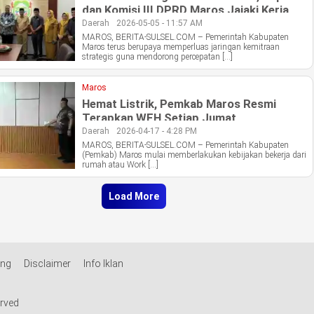
dan Komisi III DPRD Maros Jajaki Kerja
Sama di Mamuju Tengah
Daerah
2026-05-05 - 11:57 AM
MAROS, BERITA-SULSEL.COM – Pemerintah Kabupaten
Maros terus berupaya memperluas jaringan kemitraan
strategis guna mendorong percepatan […]
Maros
Hemat Listrik, Pemkab Maros Resmi
Terapkan WFH Setiap Jumat
Daerah
2026-04-17 - 4:28 PM
MAROS, BERITA-SULSEL.COM – Pemerintah Kabupaten
(Pemkab) Maros mulai memberlakukan kebijakan bekerja dari
rumah atau Work […]
Load More
ang
Disclaimer
Info Iklan
erved