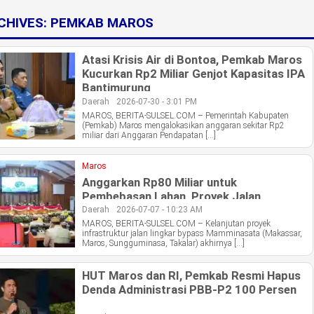
CHIVES:
PEMKAB MAROS
Atasi Krisis Air di Bontoa, Pemkab Maros
Kucurkan Rp2 Miliar Genjot Kapasitas IPA
Bantimurung
Daerah
2026-07-30 - 3:01 PM
MAROS, BERITA-SULSEL.COM – Pemerintah Kabupaten
(Pemkab) Maros mengalokasikan anggaran sekitar Rp2
miliar dari Anggaran Pendapatan […]
Maros
Anggarkan Rp80 Miliar untuk
Pembebasan Lahan, Proyek Jalan
Mamminasata di Maros Segera Berlanjut
Daerah
2026-07-07 - 10:23 AM
MAROS, BERITA-SULSEL.COM – Kelanjutan proyek
infrastruktur jalan lingkar bypass Mamminasata (Makassar,
Maros, Sungguminasa, Takalar) akhirnya […]
HUT Maros dan RI, Pemkab Resmi Hapus
Denda Administrasi PBB-P2 100 Persen