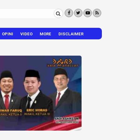
OPINI
VIDEO
MORE
DISCLAIMER
CITIZEN REPORTER
HIBURAN
VISI – MISI