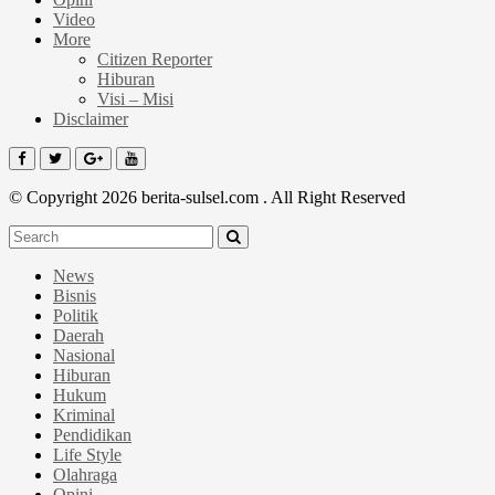
Video
More
Citizen Reporter
Hiburan
Visi – Misi
Disclaimer
© Copyright 2026 berita-sulsel.com . All Right Reserved
News
Bisnis
Politik
Daerah
Nasional
Hiburan
Hukum
Kriminal
Pendidikan
Life Style
Olahraga
Opini