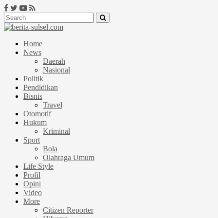
Home
News
Daerah
Nasional
Politik
Pendidikan
Bisnis
Travel
Otomotif
Hukum
Kriminal
Sport
Bola
Olahraga Umum
Life Style
Profil
Opini
Video
More
Citizen Reporter