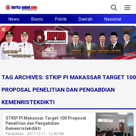
News
Bisnis
Politik
Daerah
Nasional
H
Home
News
Politik
Pendidikan
TAG ARCHIVES:
STKIP PI MAKASSAR TARGET 100
Bisnis
PROPOSAL PENELITIAN DAN PENGABDIAN
Otomotif
KEMENRISTEKDIKTI
Hukum
STKIP PI Makassar Target 100 Proposal
Penelitian dan Pengabdian
Sport
Kemenristekdikti
Pendidikan
2017-12-11 - 12:40 PM