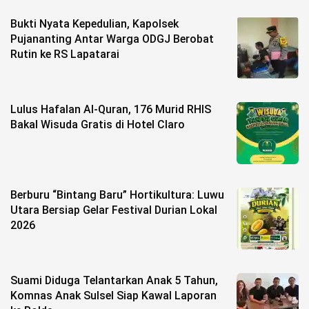
Bukti Nyata Kepedulian, Kapolsek
©
Copyright
Pujananting Antar Warga ODGJ Berobat
2026
Rutin ke RS Lapatarai
berita-
sulsel.com
.
All
Right
Reserved
Lulus Hafalan Al-Quran, 176 Murid RHIS
Bakal Wisuda Gratis di Hotel Claro
Berburu “Bintang Baru” Hortikultura: Luwu
Utara Bersiap Gelar Festival Durian Lokal
2026
Suami Diduga Telantarkan Anak 5 Tahun,
Komnas Anak Sulsel Siap Kawal Laporan