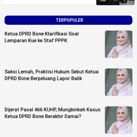
Life Style
Profil
TERPOPULER
Opini
Ketua DPRD Bone Klarifikasi Soal
Lemparan Kue ke Staf PPPK
Video
More
Disclaimer
Saksi Lemah, Praktisi Hukum Sebut Ketua
DPRD Bone Berpeluang Lapor Balik
Dijerat Pasal 466 KUHP, Mungkinkah Kasus
Ketua DPRD Bone Berakhir Damai?