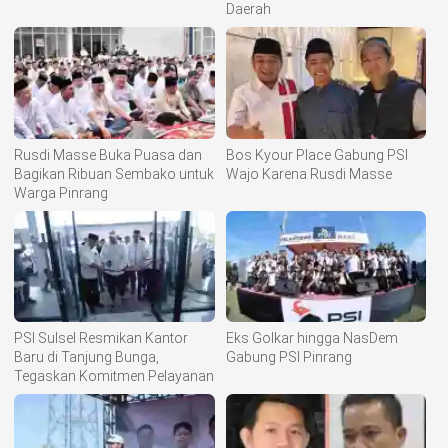
Daerah
Rusdi Masse Buka Puasa dan
Bos Kyour Place Gabung PSI
Bagikan Ribuan Sembako untuk
Wajo Karena Rusdi Masse
Warga Pinrang
PSI Sulsel Resmikan Kantor
Eks Golkar hingga NasDem
Baru di Tanjung Bunga,
Gabung PSI Pinrang
Tegaskan Komitmen Pelayanan