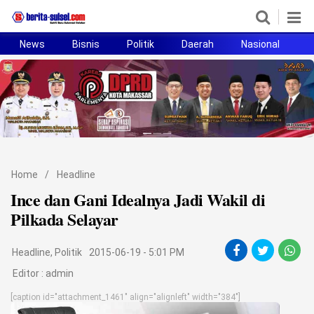
News
Bisnis
Politik
Daerah
Nasional
H
Home
News
Politik
Pendidikan
Home
/
Headline
Bisnis
Ince dan Gani Idealnya Jadi Wakil di
Pilkada Selayar
Otomotif
Headline
,
Politik
2015-06-19 - 5:01 PM
Hukum
Editor :
admin
Sport
[caption id="attachment_1461" align="alignleft" width="384"]