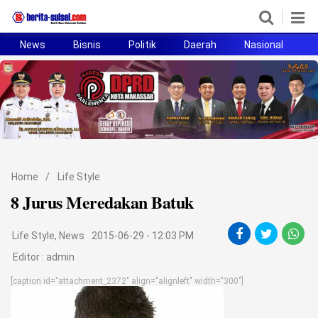
News
Bisnis
Politik
Daerah
Nasional
H
Home
News
Politik
Pendidikan
Home
/
Life Style
Bisnis
8 Jurus Meredakan Batuk
Otomotif
Life Style
,
News
2015-06-29 - 12:03 PM
Hukum
Editor :
admin
[caption id="attachment_2372" align="alignleft" width="300"]
Sport