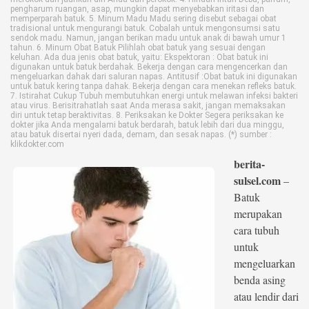
pengharum ruangan, asap, mungkin dapat menyebabkan iritasi dan
memperparah batuk. 5. Minum Madu Madu sering disebut sebagai obat
©
tradisional untuk mengurangi batuk. Cobalah untuk mengonsumsi satu
Copyright
sendok madu. Namun, jangan berikan madu untuk anak di bawah umur 1
2026
tahun. 6. Minum Obat Batuk Pilihlah obat batuk yang sesuai dengan
berita-
keluhan. Ada dua jenis obat batuk, yaitu: Ekspektoran : Obat batuk ini
sulsel.com
digunakan untuk batuk berdahak. Bekerja dengan cara mengencerkan dan
.
mengeluarkan dahak dari saluran napas. Antitusif :Obat batuk ini digunakan
All
untuk batuk kering tanpa dahak. Bekerja dengan cara menekan refleks batuk.
Right
7. Istirahat Cukup Tubuh membutuhkan energi untuk melawan infeksi bakteri
Reserved
atau virus. Berisitrahatlah saat Anda merasa sakit, jangan memaksakan
diri untuk tetap beraktivitas. 8. Periksakan ke Dokter Segera periksakan ke
dokter jika Anda mengalami batuk berdarah, batuk lebih dari dua minggu,
atau batuk disertai nyeri dada, demam, dan sesak napas. (*) sumber :
klikdokter.com
berita-
sulsel.com
–
Batuk
merupakan
cara tubuh
untuk
mengeluarkan
benda asing
atau lendir dari