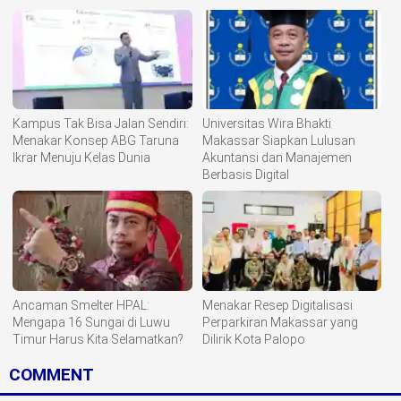
Komoditisasi Tanah Ulayat
Kampus Tak Bisa Jalan Sendiri:
Universitas Wira Bhakti
Menakar Konsep ABG Taruna
Makassar Siapkan Lulusan
Ikrar Menuju Kelas Dunia
Akuntansi dan Manajemen
Berbasis Digital
Ancaman Smelter HPAL:
Menakar Resep Digitalisasi
Mengapa 16 Sungai di Luwu
Perparkiran Makassar yang
Timur Harus Kita Selamatkan?
Dilirik Kota Palopo
COMMENT