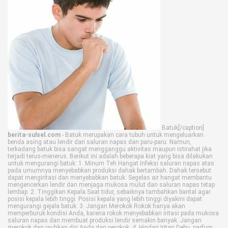
Life Style
Profil
Opini
Video
More
Disclaimer
Batuk[/caption]
berita-sulsel.com
- Batuk merupakan cara tubuh untuk mengeluarkan
benda asing atau lendir dari saluran napas dan paru-paru. Namun,
terkadang batuk bisa sangat mengganggu aktivitas maupun istirahat jika
terjadi terus-menerus. Berikut ini adalah beberapa kiat yang bisa dilakukan
untuk mengurangi batuk: 1. Minum Teh Hangat Infeksi saluran napas atas
pada umumnya menyebabkan produksi dahak bertambah. Dahak tersebut
dapat mengiritasi dan menyebabkan batuk. Segelas air hangat membantu
mengencerkan lendir dan menjaga mukosa mulut dan saluran napas tetap
lembap. 2. Tinggikan Kepala Saat tidur, sebaiknya tambahkan bantal agar
posisi kepala lebih tinggi. Posisi kepala yang lebih tinggi diyakini dapat
mengurangi gejala batuk. 3. Jangan Merokok Rokok hanya akan
memperburuk kondisi Anda, karena rokok menyebabkan iritasi pada mukosa
saluran napas dan membuat produksi lendir semakin banyak. Jangan
merokok dan jauhkan diri Anda dari perokok. 4. Hindari Iritan Debu, parfum,