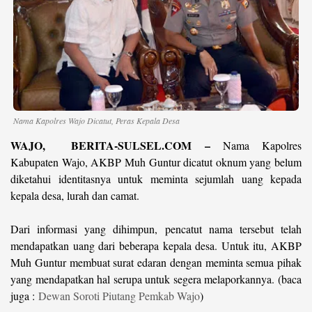
©
Copyright
2026
berita-
sulsel.com
.
All
Right
Reserved
Nama Kapolres Wajo Dicatut, Peras Kepala Desa
WAJO, BERITA-SULSEL.COM –
Nama Kapolres
Kabupaten Wajo, AKBP Muh Guntur dicatut oknum yang belum
diketahui identitasnya untuk meminta sejumlah uang kepada
kepala desa, lurah dan camat.
Dari informasi yang dihimpun, pencatut nama tersebut telah
mendapatkan uang dari beberapa kepala desa. Untuk itu, AKBP
Muh Guntur membuat surat edaran dengan meminta semua pihak
yang mendapatkan hal serupa untuk segera melaporkannya. (baca
juga :
Dewan Soroti Piutang Pemkab Wajo
)