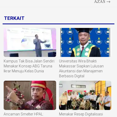
AZAS
→
TERKAIT
Kampus Tak Bisa Jalan Sendiri:
Universitas Wira Bhakti
Menakar Konsep ABG Taruna
Makassar Siapkan Lulusan
Ikrar Menuju Kelas Dunia
Akuntansi dan Manajemen
Berbasis Digital
Ancaman Smelter HPAL:
Menakar Resep Digitalisasi