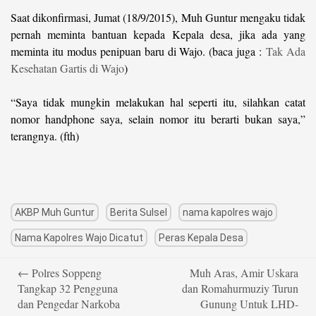
Saat dikonfirmasi, Jumat (18/9/2015), Muh Guntur mengaku tidak
pernah meminta bantuan kepada Kepala desa, jika ada yang
meminta itu modus penipuan baru di Wajo. (baca juga :
Tak Ada
Kesehatan Gartis di Wajo
)
“Saya tidak mungkin melakukan hal seperti itu, silahkan catat
nomor handphone saya, selain nomor itu berarti bukan saya,”
terangnya. (fth)
AKBP Muh Guntur
Berita Sulsel
nama kapolres wajo
Nama Kapolres Wajo Dicatut
Peras Kepala Desa
Post
←
Polres Soppeng
Muh Aras, Amir Uskara
navigation
Tangkap 32 Pengguna
dan Romahurmuziy Turun
dan Pengedar Narkoba
Gunung Untuk LHD-