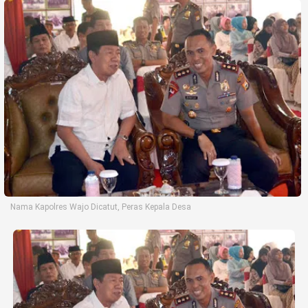
Life Style
Profil
Opini
Video
More
Disclaimer
Nama Kapolres Wajo Dicatut, Peras Kepala Desa