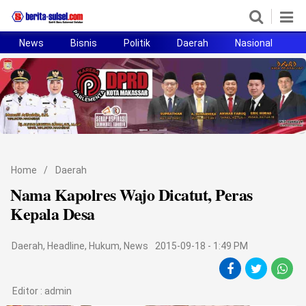
News
Bisnis
Politik
Daerah
Nasional
H
Home
News
Politik
Pendidikan
Home
/
Daerah
Bisnis
Nama Kapolres Wajo Dicatut, Peras
Kepala Desa
Otomotif
Daerah
,
Headline
,
Hukum
,
News
2015-09-18 - 1:49 PM
Hukum
Sport
Editor :
admin