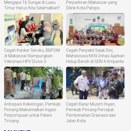
Mengapa 16 Sungai di Luwu
Perparkiran Makassar yang
Timur Harus Kita Selamatkan?
Dilirik Kota Palopo
Cegah Kanker Serviks, BBPOM
Cegah Penyakit Sejak Dini,
di Makassar Rampungkan
Mahasiswa KKN Unhas Ajarkan
Vaksinasi HPV Dosis 3
Hidup Bersih di SDN 4 Amparita
Antisipasi Kekeringan, Pemkab
Cegah Banjir Musim Hujan,
Pinrang Maksimalkan Irigasi
Pemkab Pinrang Percepat
Perpompaan untuk Petani
Pembenahan Drainase dan
Tiroang
Jalan Kota