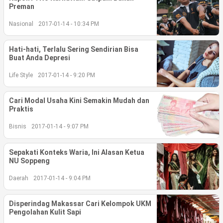
Preman
©
Nasional
2017-01-14 - 10:34 PM
Copyright
2026
berita-
sulsel.com
Hati-hati, Terlalu Sering Sendirian Bisa
.
Buat Anda Depresi
All
Right
Life Style
2017-01-14 - 9:20 PM
Reserved
Cari Modal Usaha Kini Semakin Mudah dan
Praktis
Bisnis
2017-01-14 - 9:07 PM
Sepakati Konteks Waria, Ini Alasan Ketua
NU Soppeng
Daerah
2017-01-14 - 9:04 PM
Disperindag Makassar Cari Kelompok UKM
Pengolahan Kulit Sapi