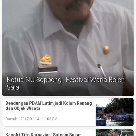
Life Style
Profil
Opini
Video
More
Disclaimer
Ketua NU Soppeng : Festival Waria Boleh
Saja
Bendungan PDAM Lutim jadi Kolam Renang
dan Objek Wisata
Daerah
2017-01-14 - 11:03 PM
Kapolri Tito Karnavian: Satpam Bukan