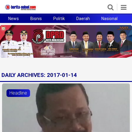
News
Bisnis
Politik
Daerah
Nasional
H
Home
News
Politik
Pendidikan
DAILY ARCHIVES:
2017-01-14
Bisnis
Headline
Otomotif
Hukum
Sport