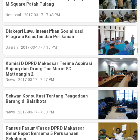
M Square Patah Tulang
©
Nasional
2017-03-17 - 7:48 PM
Copyright
2026
berita-
sulsel.com
Diskepri Luwu Intensifkan Sosialisasi
.
Program Kelautan dan Perikanan
All
Right
Reserved
Daerah
2017-03-17 - 7:10 PM
Komisi D DPRD Makassar Terima Aspirasi
Bujang dan Orang Tua Murid SD
Mattoangin 2
News
2017-03-17 - 7:07 PM
Sekwan Konsultasi Tentang Pengadaan
Barang di Balaikota
News
2017-03-17 - 7:03 PM
Pansus Fasum/Fasos DPRD Makassar
Gelar Rapat Bersama 5 Perusahaan
Sekaligus