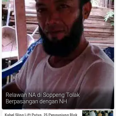
Life Style
Profil
Opini
Video
More
Disclaimer
Relawan NA di Soppeng Tolak
Berpasangan dengan NH
Kabel Sling Lift Putus, 25 Pengunjung Blok