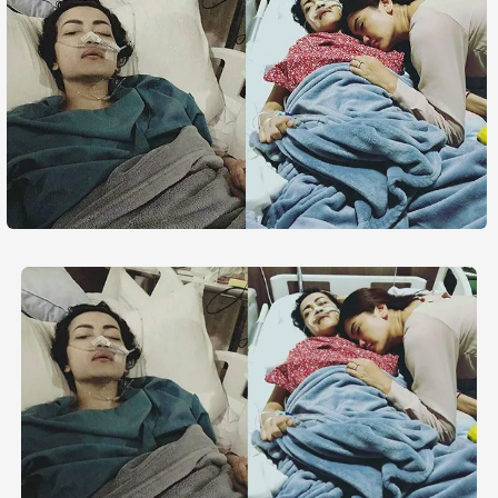
Life Style
Profil
Opini
Video
More
Disclaimer