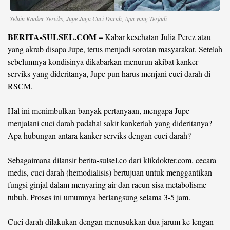
Selain Kanker Serviks, Jupe Juga Cuci Darah, Apa yang Terjadi
©
Copyright
BERITA-SULSEL.COM –
2026
Kabar kesehatan Julia Perez atau
berita-
yang akrab disapa Jupe, terus menjadi sorotan masyarakat. Setelah
sulsel.com
.
sebelumnya kondisinya dikabarkan menurun akibat kanker
All
Right
serviks yang dideritanya, Jupe pun harus menjani cuci darah di
Reserved
RSCM.
Hal ini menimbulkan banyak pertanyaan, mengapa Jupe
menjalani cuci darah padahal sakit kankerlah yang dideritanya?
Apa hubungan antara kanker serviks dengan cuci darah?
Sebagaimana dilansir berita-sulsel.co dari klikdokter.com, cecara
medis, cuci darah (hemodialisis) bertujuan untuk menggantikan
fungsi ginjal dalam menyaring air dan racun sisa metabolisme
tubuh. Proses ini umumnya berlangsung selama 3-5 jam.
Cuci darah dilakukan dengan menusukkan dua jarum ke lengan