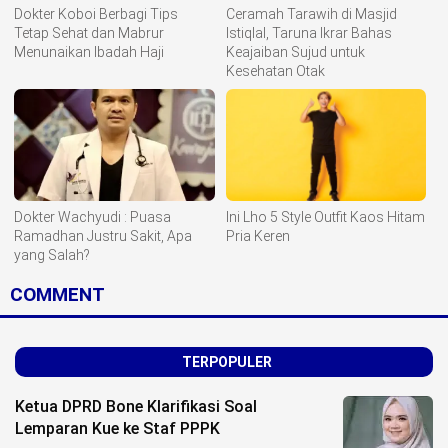
Dokter Koboi Berbagi Tips
Ceramah Tarawih di Masjid
Tetap Sehat dan Mabrur
Istiqlal, Taruna Ikrar Bahas
Menunaikan Ibadah Haji
Keajaiban Sujud untuk
Kesehatan Otak
Dokter Wachyudi : Puasa
Ini Lho 5 Style Outfit Kaos Hitam
Ramadhan Justru Sakit, Apa
Pria Keren
yang Salah?
COMMENT
TERPOPULER
Ketua DPRD Bone Klarifikasi Soal
Lemparan Kue ke Staf PPPK