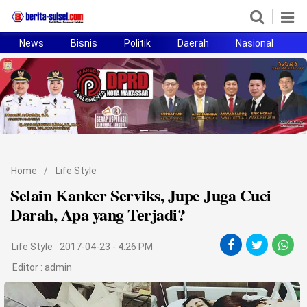
News
Bisnis
Politik
Daerah
Nasional
H
Home
News
Politik
Pendidikan
Home
/
Life Style
Bisnis
Selain Kanker Serviks, Jupe Juga Cuci
Darah, Apa yang Terjadi?
Otomotif
Life Style
2017-04-23 - 4:26 PM
Hukum
Editor :
admin
Sport