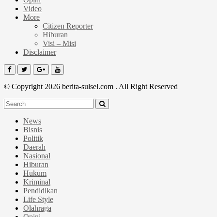
Video
More
Citizen Reporter
Hiburan
Visi – Misi
Disclaimer
© Copyright 2026 berita-sulsel.com . All Right Reserved
News
Bisnis
Politik
Daerah
Nasional
Hiburan
Hukum
Kriminal
Pendidikan
Life Style
Olahraga
Opini