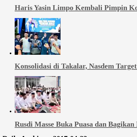
Haris Yasin Limpo Kembali Pimpin Ko
Konsolidasi di Takalar, Nasdem Targ
Rusdi Masse Buka Puasa dan Bagikan