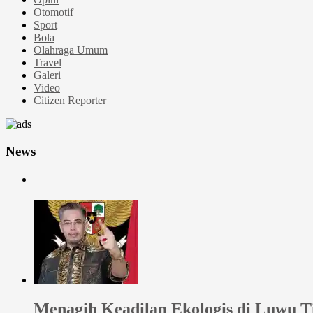
Otomotif
Sport
Bola
Olahraga Umum
Travel
Galeri
Video
Citizen Reporter
News
Menagih Keadilan Ekologis di Luwu 