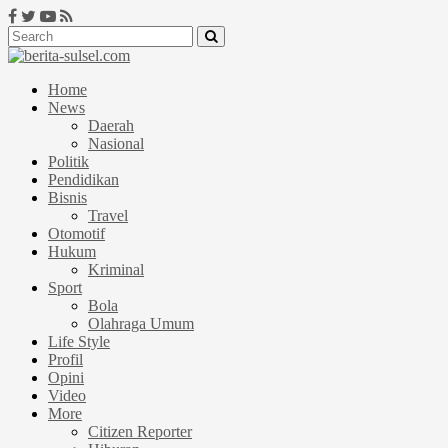
Home
News
Daerah
Nasional
Politik
Pendidikan
Bisnis
Travel
Otomotif
Hukum
Kriminal
Sport
Bola
Olahraga Umum
Life Style
Profil
Opini
Video
More
Citizen Reporter