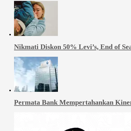
Nikmati Diskon 50% Levi’s, End of Se
Permata Bank Mempertahankan Kinerja