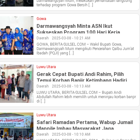
Darmawangsyah Muin, melakukan pemantauan langsung
terhadap program Gowa Bersih […]
Gowa
Darmawangsyah Minta ASN Ikut
Sukseskan Program 100 Hari Kerja
Pemkab Gowa
Daerah
2025-03-08 - 10:21 AM
GOWA, BERITA-SULSEL.COM – Wakil Bupati Gowa,
Darmawangsyah Muin mengikuti Pencerahan Qalbu Jum’at
Ibadah (PQJI) yang […]
Luwu Utara
Gerak Cepat Bupati Andi Rahim, Pilih
Temui Korban Banjir Ketimbang Hadiri
Sertijab Gubernur
Daerah
2025-03-08 - 10:13 AM
LUWU UTARA, BERITA-SULSEL.COM – Bupati Andi
Abdullah Rahim lebih memilih untuk meninjau korban banjir
di […]
Luwu Utara
Safari Ramadan Pertama, Wabup Jumail
Mappile Imbau Masyarakat Jaga
Kedamaian
Daerah
2025-03-08 - 10:10 AM