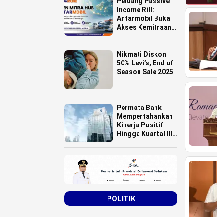
Peluang Passive
Income Rill:
Antarmobil Buka
Akses Kemitraan
HUB Logistik
untuk Pemilik
Lahan se-
Nikmati Diskon
Indonesia
50% Levi’s, End of
Season Sale 2025
Permata Bank
Mempertahankan
Kinerja Positif
Hingga Kuartal III
Tahun 2025
POLITIK