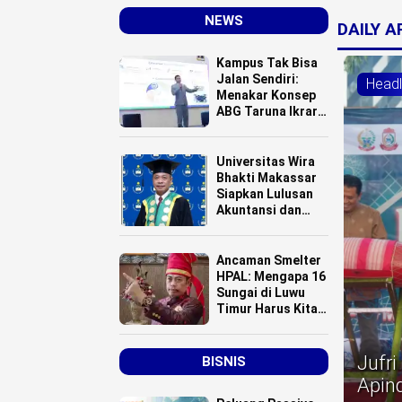
NEWS
DAILY 
Kampus Tak Bisa
Jalan Sendiri:
Headl
Menakar Konsep
ABG Taruna Ikrar
Menuju Kelas
Dunia
Universitas Wira
Bhakti Makassar
Siapkan Lulusan
Akuntansi dan
Manajemen
Berbasis Digital
Ancaman Smelter
HPAL: Mengapa 16
Sungai di Luwu
Timur Harus Kita
Selamatkan?
Jufr
BISNIS
Apin