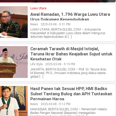
Luwu Utara
Awal Ramadan, 1.796 Warga Luwu Utara
Urus Dokumen Kependudukan
News
2025-03-08 - 9:31 PM
LUWU UTARA, BERITA-SULSEL.COM – Antusiasme
masyarakat di Kabupaten Luwu Utara dalam mengurus
dokumen kependudukan di […]
Ceramah Tarawih di Masjid Istiqlal,
Taruna Ikrar Bahas Keajaiban Sujud untuk
Kesehatan Otak
Life Style
2025-03-08 - 9:19 PM
JAKARTA, BERITA-SULSEL.COM – Prof. Dr. Taruna Ikrar,
M.Biomed, Ph.D., ilmuwan Indonesia yang diakui secara
global […]
Hasil Panen tak Sesuai HPP, HMI Badko
Sulsel Tantang Bulog dan APH Tuntaskan
Permainan Harga
News
2025-03-08 - 9:12 PM
MAKASSAR, BERITA-SULSEL.COM – Pemerintah melalui
Badan Pangan Nasional (Bapanas) menegaskan