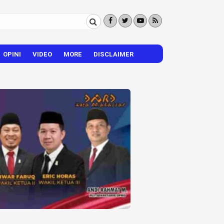
OPINI
VIDEO
MORE
DISCLAIMER
CITIZEN REPORTER
HIBURAN
VISI – MISI