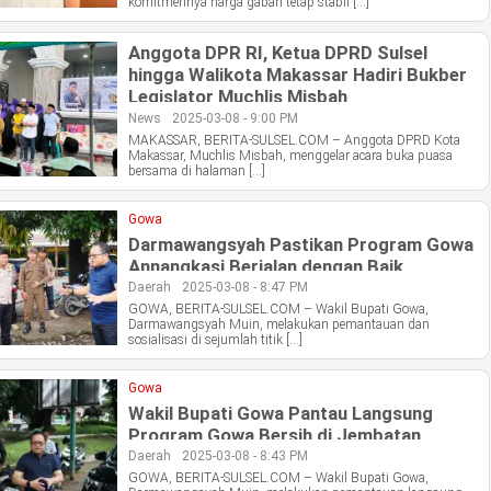
komitmennya harga gabah tetap stabil […]
Anggota DPR RI, Ketua DPRD Sulsel
hingga Walikota Makassar Hadiri Bukber
Legislator Muchlis Misbah
News
2025-03-08 - 9:00 PM
MAKASSAR, BERITA-SULSEL.COM – Anggota DPRD Kota
Makassar, Muchlis Misbah, menggelar acara buka puasa
bersama di halaman […]
Gowa
Darmawangsyah Pastikan Program Gowa
Annangkasi Berjalan dengan Baik
Daerah
2025-03-08 - 8:47 PM
GOWA, BERITA-SULSEL.COM – Wakil Bupati Gowa,
Darmawangsyah Muin, melakukan pemantauan dan
sosialisasi di sejumlah titik […]
Gowa
Wakil Bupati Gowa Pantau Langsung
Program Gowa Bersih di Jembatan
Kembar
Daerah
2025-03-08 - 8:43 PM
GOWA, BERITA-SULSEL.COM – Wakil Bupati Gowa,