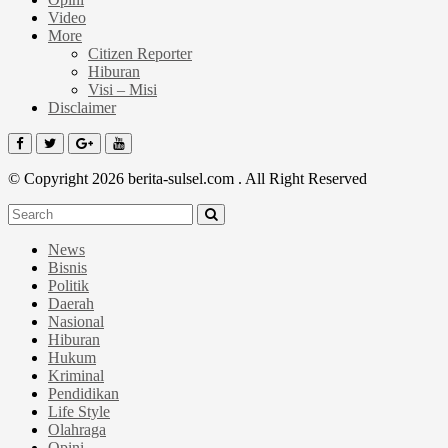
Video
More
Citizen Reporter
Hiburan
Visi – Misi
Disclaimer
© Copyright 2026 berita-sulsel.com . All Right Reserved
News
Bisnis
Politik
Daerah
Nasional
Hiburan
Hukum
Kriminal
Pendidikan
Life Style
Olahraga
Opini