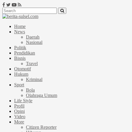
Home
News
Daerah
Nasional
Politik
Pendidikan
Bisnis
Travel
Otomotif
Hukum
Kriminal
Sport
Bola
Olahraga Umum
Life Style
Profil
Opini
Video
More
Citizen Reporter