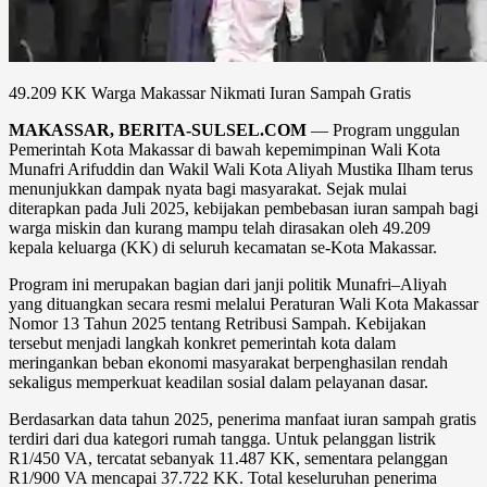
49.209 KK Warga Makassar Nikmati Iuran Sampah Gratis
MAKASSAR, BERITA-SULSEL.COM
— Program unggulan
Pemerintah Kota Makassar di bawah kepemimpinan Wali Kota
Munafri Arifuddin dan Wakil Wali Kota Aliyah Mustika Ilham terus
menunjukkan dampak nyata bagi masyarakat. Sejak mulai
diterapkan pada Juli 2025, kebijakan pembebasan iuran sampah bagi
warga miskin dan kurang mampu telah dirasakan oleh 49.209
kepala keluarga (KK) di seluruh kecamatan se-Kota Makassar.
Program ini merupakan bagian dari janji politik Munafri–Aliyah
yang dituangkan secara resmi melalui Peraturan Wali Kota Makassar
Nomor 13 Tahun 2025 tentang Retribusi Sampah. Kebijakan
tersebut menjadi langkah konkret pemerintah kota dalam
meringankan beban ekonomi masyarakat berpenghasilan rendah
sekaligus memperkuat keadilan sosial dalam pelayanan dasar.
Berdasarkan data tahun 2025, penerima manfaat iuran sampah gratis
terdiri dari dua kategori rumah tangga. Untuk pelanggan listrik
R1/450 VA, tercatat sebanyak 11.487 KK, sementara pelanggan
R1/900 VA mencapai 37.722 KK. Total keseluruhan penerima