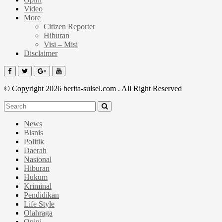
Video
More
Citizen Reporter
Hiburan
Visi – Misi
Disclaimer
© Copyright 2026 berita-sulsel.com . All Right Reserved
News
Bisnis
Politik
Daerah
Nasional
Hiburan
Hukum
Kriminal
Pendidikan
Life Style
Olahraga
Opini