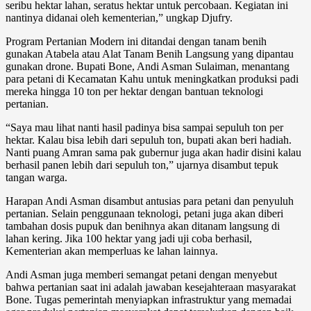
seribu hektar lahan, seratus hektar untuk percobaan. Kegiatan ini
nantinya didanai oleh kementerian,” ungkap Djufry.
Program Pertanian Modern ini ditandai dengan tanam benih
gunakan Atabela atau Alat Tanam Benih Langsung yang dipantau
gunakan drone. Bupati Bone, Andi Asman Sulaiman, menantang
para petani di Kecamatan Kahu untuk meningkatkan produksi padi
mereka hingga 10 ton per hektar dengan bantuan teknologi
pertanian.
“Saya mau lihat nanti hasil padinya bisa sampai sepuluh ton per
hektar. Kalau bisa lebih dari sepuluh ton, bupati akan beri hadiah.
Nanti puang Amran sama pak gubernur juga akan hadir disini kalau
berhasil panen lebih dari sepuluh ton,” ujarnya disambut tepuk
tangan warga.
Harapan Andi Asman disambut antusias para petani dan penyuluh
pertanian. Selain penggunaan teknologi, petani juga akan diberi
tambahan dosis pupuk dan benihnya akan ditanam langsung di
lahan kering. Jika 100 hektar yang jadi uji coba berhasil,
Kementerian akan memperluas ke lahan lainnya.
Andi Asman juga memberi semangat petani dengan menyebut
bahwa pertanian saat ini adalah jawaban kesejahteraan masyarakat
Bone. Tugas pemerintah menyiapkan infrastruktur yang memadai