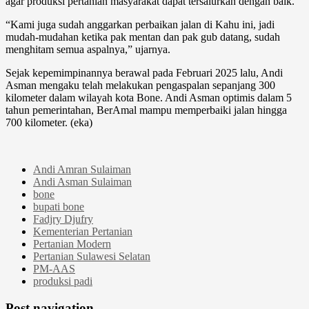
agar produksi pertanian masyarakat dapat tersalurkan dengan baik.
“Kami juga sudah anggarkan perbaikan jalan di Kahu ini, jadi
mudah-mudahan ketika pak mentan dan pak gub datang, sudah
menghitam semua aspalnya,” ujarnya.
Sejak kepemimpinannya berawal pada Februari 2025 lalu, Andi
Asman mengaku telah melakukan pengaspalan sepanjang 300
kilometer dalam wilayah kota Bone. Andi Asman optimis dalam 5
tahun pemerintahan, BerAmal mampu memperbaiki jalan hingga
700 kilometer. (eka)
Andi Amran Sulaiman
Andi Asman Sulaiman
bone
bupati bone
Fadjry Djufry
Kementerian Pertanian
Pertanian Modern
Pertanian Sulawesi Selatan
PM-AAS
produksi padi
Post navigation