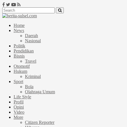
Home
News
Daerah
Nasional
Politik
Pendidikan
Bisnis
Travel
Otomotif
Hukum
Kriminal
Sport
Bola
Olahraga Umum
Life Style
Profil
Opini
Video
More
Citizen Reporter