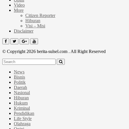
Video
More
Citizen Reporter
Hiburan
Visi – Misi
Disclaimer
© Copyright 2026 berita-sulsel.com . All Right Reserved
News
Bisnis
Politik
Daerah
Nasional
Hiburan
Hukum
Kriminal
Pendidikan
Life Style
Olahraga
Opini