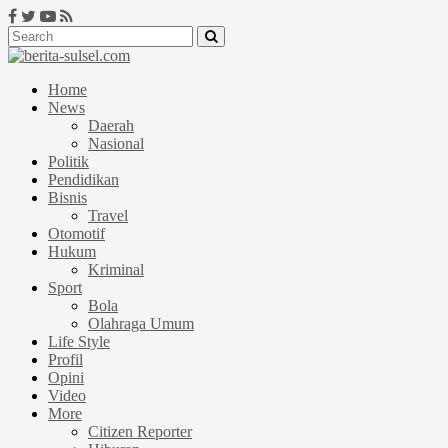
Home
News
Daerah
Nasional
Politik
Pendidikan
Bisnis
Travel
Otomotif
Hukum
Kriminal
Sport
Bola
Olahraga Umum
Life Style
Profil
Opini
Video
More
Citizen Reporter