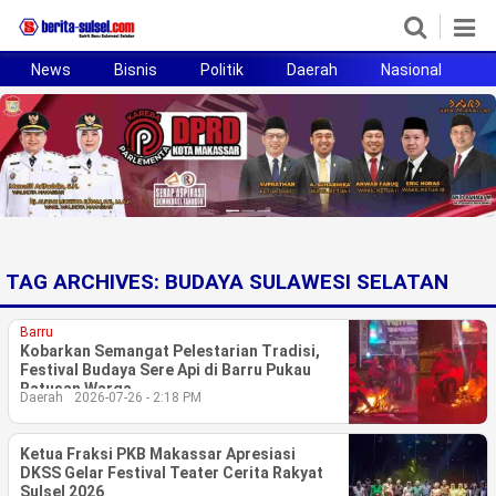
News
Bisnis
Politik
Daerah
Nasional
H
Home
News
Politik
Pendidikan
TAG ARCHIVES:
BUDAYA SULAWESI SELATAN
Bisnis
Barru
Otomotif
Kobarkan Semangat Pelestarian Tradisi,
Festival Budaya Sere Api di Barru Pukau
Ratusan Warga
Daerah
2026-07-26 - 2:18 PM
Hukum
Sport
Ketua Fraksi PKB Makassar Apresiasi
DKSS Gelar Festival Teater Cerita Rakyat
Sulsel 2026