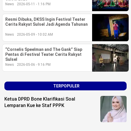
Life Style
News
2026-05-11 - 1:16 PM
Profil
Resmi Dibuka, DKSS Ingin Festival Teater
Cerita Rakyat Sulsel Jadi Agenda Tahunan
Opini
News
2026-05-09 - 10:02 AM
Video
“Cornelis Speelman and The Gank” Siap
More
Pentas di Festival Teater Cerita Rakyat
Sulsel
News
2026-05-06 - 9:16 PM
Disclaimer
TERPOPULER
Ketua DPRD Bone Klarifikasi Soal
Lemparan Kue ke Staf PPPK