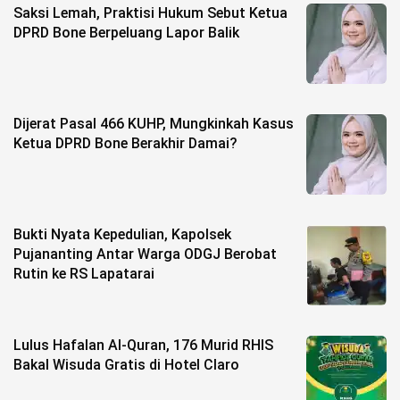
Saksi Lemah, Praktisi Hukum Sebut Ketua
DPRD Bone Berpeluang Lapor Balik
©
Copyright
2026
berita-
sulsel.com
.
All
Dijerat Pasal 466 KUHP, Mungkinkah Kasus
Right
Reserved
Ketua DPRD Bone Berakhir Damai?
Bukti Nyata Kepedulian, Kapolsek
Pujananting Antar Warga ODGJ Berobat
Rutin ke RS Lapatarai
Lulus Hafalan Al-Quran, 176 Murid RHIS
Bakal Wisuda Gratis di Hotel Claro