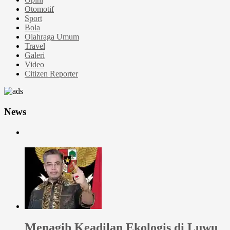
Otomotif
Sport
Bola
Olahraga Umum
Travel
Galeri
Video
Citizen Reporter
News
Menagih Keadilan Ekologis di Luwu