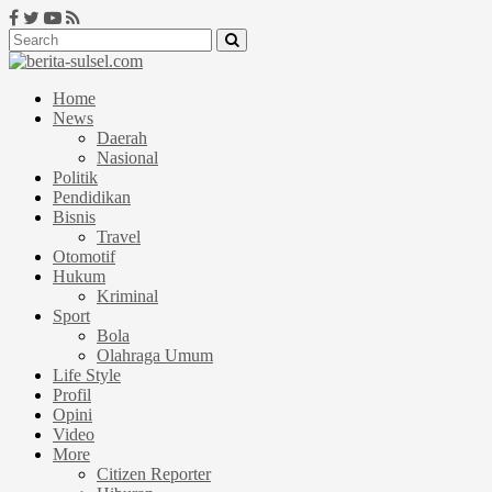
Home
News
Daerah
Nasional
Politik
Pendidikan
Bisnis
Travel
Otomotif
Hukum
Kriminal
Sport
Bola
Olahraga Umum
Life Style
Profil
Opini
Video
More
Citizen Reporter