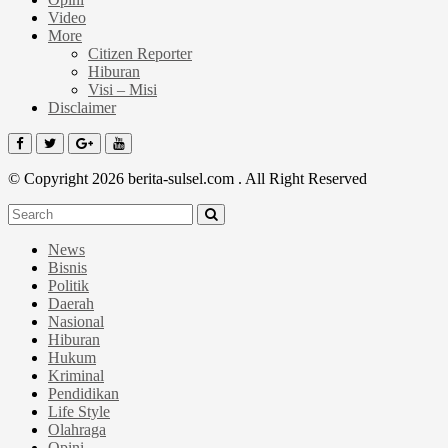
Video
More
Citizen Reporter
Hiburan
Visi – Misi
Disclaimer
© Copyright 2026 berita-sulsel.com . All Right Reserved
News
Bisnis
Politik
Daerah
Nasional
Hiburan
Hukum
Kriminal
Pendidikan
Life Style
Olahraga
Opini