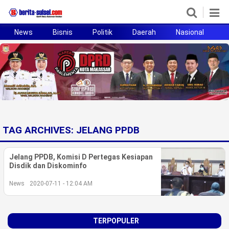
News
Bisnis
Politik
Daerah
Nasional
H
Home
News
Politik
Pendidikan
TAG ARCHIVES:
JELANG PPDB
Bisnis
Jelang PPDB, Komisi D Pertegas Kesiapan
Otomotif
Disdik dan Diskominfo
News
2020-07-11 - 12:04 AM
Hukum
Sport
TERPOPULER