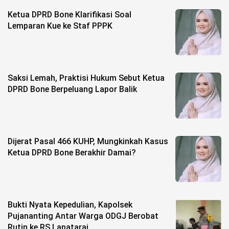
Life Style
Ketua DPRD Bone Klarifikasi Soal
Profil
Lemparan Kue ke Staf PPPK
Opini
Video
Saksi Lemah, Praktisi Hukum Sebut Ketua
DPRD Bone Berpeluang Lapor Balik
More
Disclaimer
Dijerat Pasal 466 KUHP, Mungkinkah Kasus
Ketua DPRD Bone Berakhir Damai?
Bukti Nyata Kepedulian, Kapolsek
Pujananting Antar Warga ODGJ Berobat
Rutin ke RS Lapatarai