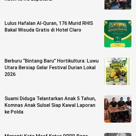
©
Copyright
2026
Lulus Hafalan Al-Quran, 176 Murid RHIS
berita-
sulsel.com
Bakal Wisuda Gratis di Hotel Claro
.
All
Right
Reserved
Berburu “Bintang Baru” Hortikultura: Luwu
Utara Bersiap Gelar Festival Durian Lokal
2026
Suami Diduga Telantarkan Anak 5 Tahun,
Komnas Anak Sulsel Siap Kawal Laporan
ke Polda