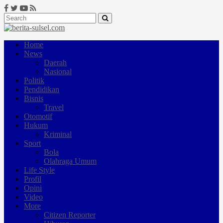
Home
News
Daerah
Nasional
Politik
Pendidikan
Bisnis
Travel
Otomotif
Hukum
Kriminal
Sport
Bola
Olahraga Umum
Life Style
Profil
Opini
Video
More
Citizen Reporter