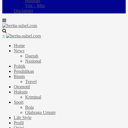
Hiburan
Visi – Misi
Disclaimer
×
Home
News
Daerah
Nasional
Politik
Pendidikan
Bisnis
Travel
Otomotif
Hukum
Kriminal
Sport
Bola
Olahraga Umum
Life Style
Profil
Opini