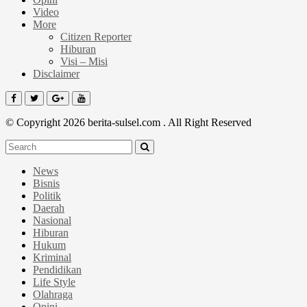
Video
More
Citizen Reporter
Hiburan
Visi – Misi
Disclaimer
© Copyright 2026 berita-sulsel.com . All Right Reserved
News
Bisnis
Politik
Daerah
Nasional
Hiburan
Hukum
Kriminal
Pendidikan
Life Style
Olahraga
Opini