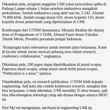
Dikatakan pula, program unggulan UMI yakni pencerahan qalbu di
Padang Lampe selama 1 bulan sebelum mahasiswa mengikuti
perkuliahan. Jumlah mahasiswa yang aktif saat ini, 2.242. Alumni
79.800 lebih. Jumlah tenaga dosen 650, dosen kopertis 110, dosen
kopertis dosen pemerintah yang dipekerjakan di UMI.
Rombongan dari UTHM diantaranya, Mustafa Ibrahim the deputy
dean of Postgraduate of UTHM, Ahmad Fauzi dosen Fakultas
Teknik Mesin, Presiden persatuan pelajar Indonesia.
“Kunjungan kami sebenarnya untuk merintis jalan kerjasama. Kami
di faculty teknik mesin mencari peluang mou dalam research,
conference collaboration,” ungkapnya.
Dikatakan pula, 200 paper dapat dipublikasikan di jurnal scopus.
Papernya mesti scopus, setiap dosen mesti terbit jurnal scopus.
“Publication is a must,” ujarnya.
Ditambahkan pula, on research publication, UTHM lebih kepada
engineering. Jadi kalo ada contoh kolaborasi research, mungkin kita
bisa kerjasama. Untuk diketahui, UMI memiliki 35 desa binaan, jadi
bisa dikembangkan teknologi yang ada disana dengan adanya MOU
ini.
Prof Ma’ruf mengatakan, mechanical engineering UMI itu