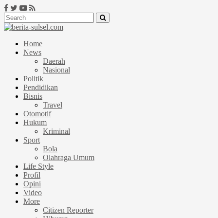
Home
News
Daerah
Nasional
Politik
Pendidikan
Bisnis
Travel
Otomotif
Hukum
Kriminal
Sport
Bola
Olahraga Umum
Life Style
Profil
Opini
Video
More
Citizen Reporter