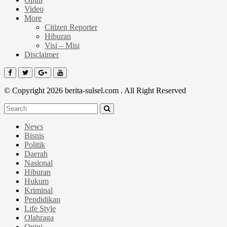
Video
More
Citizen Reporter
Hiburan
Visi – Misi
Disclaimer
© Copyright 2026 berita-sulsel.com . All Right Reserved
News
Bisnis
Politik
Daerah
Nasional
Hiburan
Hukum
Kriminal
Pendidikan
Life Style
Olahraga
Opini