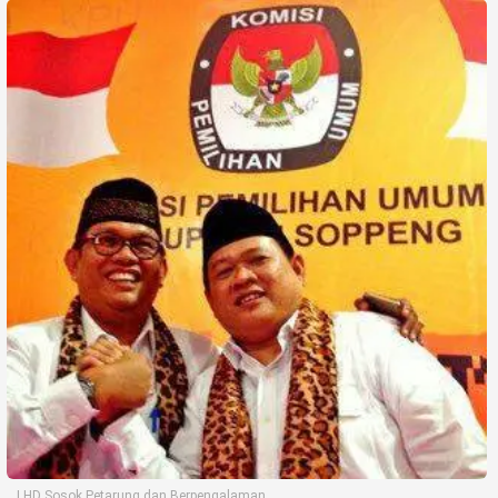
Life Style
Profil
Opini
Video
More
Disclaimer
LHD Sosok Petarung dan Berpengalaman