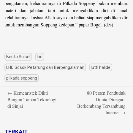
pengalaman, kehadirannya di Pilkada Soppeng bukan memburu
materi dan jabatan, tapi untuk mengabdikan diri di tanah
kelahirannya. Inshaa Allah saya dan beliau siap mengabdikan diri
untuk membangun Soppeng kedepan,” papar Bogel. (des)
Berita Sulsel
lhd
LHD Sosok Petarung dan Berpengalaman
lutfi halide
pilkada soppeng
Post
←
Kemenristek Dikti
80 Persen Penduduk
navigation
Bangun Taman Teknologi
Dunia Dinegara
di Sinjai
Berkembang Tersambung
Internet
→
TERKAIT