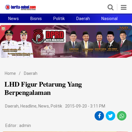
News
Bisnis
Politik
Daerah
Nasional
H
Home
News
Politik
Pendidikan
Home
/
Daerah
Bisnis
LHD Figur Petarung Yang
Berpengalaman
Otomotif
Daerah
,
Headline
,
News
,
Politik
2015-09-20 - 3:11 PM
Hukum
Sport
Editor :
admin