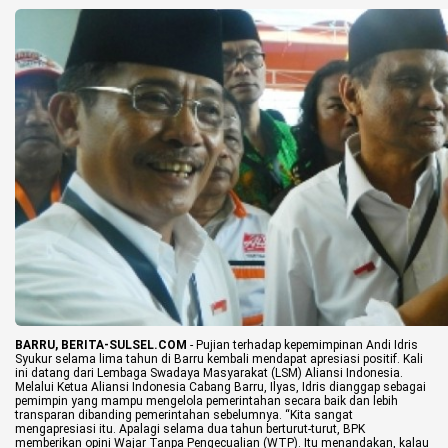
Life Style
Profil
Opini
Video
More
Disclaimer
BARRU, BERITA-SULSEL.COM
- Pujian terhadap kepemimpinan Andi Idris
Syukur selama lima tahun di Barru kembali mendapat apresiasi positif. Kali
ini datang dari Lembaga Swadaya Masyarakat (LSM) Aliansi Indonesia.
Melalui Ketua Aliansi Indonesia Cabang Barru, Ilyas, Idris dianggap sebagai
pemimpin yang mampu mengelola pemerintahan secara baik dan lebih
transparan dibanding pemerintahan sebelumnya.
“Kita sangat
mengapresiasi itu. Apalagi selama dua tahun berturut-turut, BPK
memberikan opini Wajar Tanpa Pengecualian (WTP). Itu menandakan, kalau