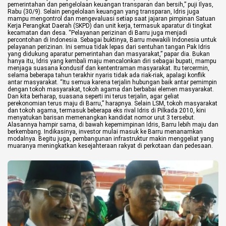
pemerintahan dan pengelolaan keuangan transparan dan bersih,” puji Ilyas,
Rabu (30/9).
Selain pengelolaan keuangan yang transparan, Idris juga
mampu mengontrol dan mengevaluasi setiap saat jajaran pimpinan Satuan
©
Kerja Perangkat Daerah (SKPD) dan unit kerja, termasuk aparatur di tingkat
Copyright
kecamatan dan desa.
“Pelayanan perizinan di Barru juga menjadi
2026
percontohan di Indonesia. Sebagai buktinya, Barru mewakili Indonesia untuk
berita-
pelayanan perizinan. Ini semua tidak lepas dari sentuhan tangan Pak Idris
sulsel.com
yang didukung aparatur pemerintahan dan masyarakat,” papar dia.
Bukan
.
hanya itu, Idris yang kembali maju mencalonkan diri sebagai bupati, mampu
All
menjaga suasana kondusif dan kententraman masyarakat. Itu tercermin,
Right
selama beberapa tahun terakhir nyaris tidak ada riak-riak, apalagi konflik
Reserved
antar masyarakat.
“Itu semua karena terjalin hubungan baik antar pemimpin
dengan tokoh masyarakat, tokoh agama dan berbabai elemen masyarakat.
Dan kita berharap, suasana seperti ini terus terjalin, agar geliat
perekonomian terus maju di Barru,” harapnya.
Selain LSM, tokoh masyarakat
dan tokoh agama, termasuk beberapa eks rival Idris di Pilkada 2010, kini
menyatukan barisan memenangkan kandidat nomor urut 3 tersebut.
Alasannya hampir sama, di bawah kepemimpinan Idris, Barru lebih maju dan
berkembang.
Indikasinya, investor mulai masuk ke Barru menanamkan
modalnya. Begitu juga, pembangunan infrastruktur makin menggeliat yang
muaranya meningkatkan kesejahteraan rakyat di perkotaan dan pedesaan.