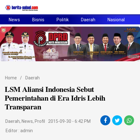
News
Bisnis
Politik
Daerah
Nasional
H
Home
News
Politik
Pendidikan
Home
/
Daerah
Bisnis
LSM Aliansi Indonesia Sebut
Pemerintahan di Era Idris Lebih
Otomotif
Transparan
Hukum
Daerah
,
News
,
Profil
2015-09-30 - 6:42 PM
Sport
Editor :
admin