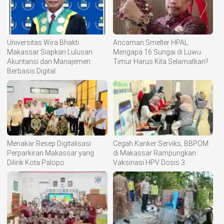
Universitas Wira Bhakti
Ancaman Smelter HPAL:
Makassar Siapkan Lulusan
Mengapa 16 Sungai di Luwu
Akuntansi dan Manajemen
Timur Harus Kita Selamatkan?
Berbasis Digital
Menakar Resep Digitalisasi
Cegah Kanker Serviks, BBPOM
Perparkiran Makassar yang
di Makassar Rampungkan
Dilirik Kota Palopo
Vaksinasi HPV Dosis 3