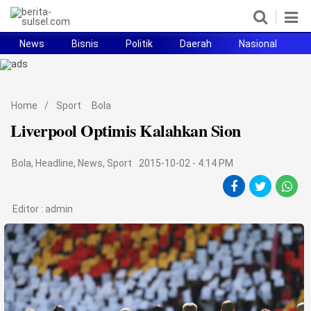
News
Bisnis
Politik
Daerah
Nasional
H
Home
News
Home
/
Sport
Bola
Liverpool Optimis Kalahkan Sion
Politik
Pendidikan
Bola
,
Headline
,
News
,
Sport
2015-10-02 - 4:14 PM
Bisnis
Editor :
admin
Otomotif
Hukum
Sport