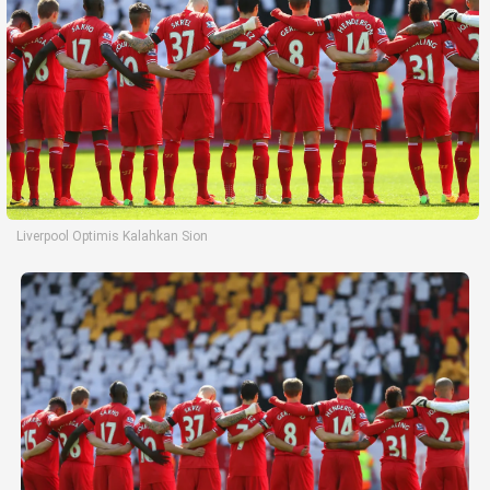
Life Style
Profil
Opini
Video
More
Liverpool Optimis Kalahkan Sion
Disclaimer