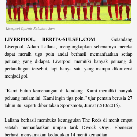
©
Copyright
2026
berita-
Liverpool Optimis Kalahkan Sion
sulsel.com
.
All
LIVERPOOL, BERITA-SULSEL.COM
– Gelandang
Right
Liverpool, Adam Lallana, mengungkapkan sebenarnya mereka
Reserved
dapat meraih tiga poin andai berhasil memanfaatkan setiap
peluang yang didapat. Liverpool memiliki banyak peluang di
pertandingan tersebut, tapi hanya satu yang mampu dikonversi
menjadi gol.
“Kami butuh kemenangan di kandang. Kami memiliki banyak
peluang malam ini. Kami ingin tiga poin,” ujar pemain berusia 27
tahun itu, seperti diberitakan Sportsmole, Jumat (2/10/2015).
Lallana berhasil membuka keunggulan The Reds di menit empat
setelah memanfaatkan umpan tarik Divock Origi. Ebenezer
berhasil menyamakan kedudukan 14 menit kemudian.