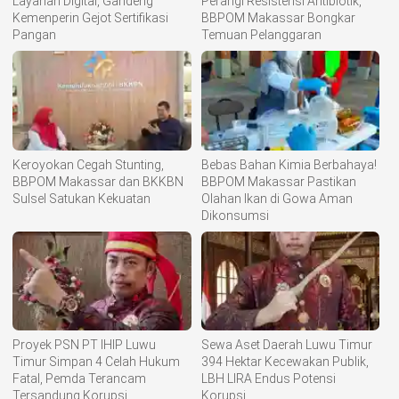
Layanan Digital, Gandeng
Perangi Resistensi Antibiotik,
Kemenperin Gejot Sertifikasi
BBPOM Makassar Bongkar
Pangan
Temuan Pelanggaran
Keroyokan Cegah Stunting,
Bebas Bahan Kimia Berbahaya!
BBPOM Makassar dan BKKBN
BBPOM Makassar Pastikan
Sulsel Satukan Kekuatan
Olahan Ikan di Gowa Aman
Dikonsumsi
Proyek PSN PT IHIP Luwu
Sewa Aset Daerah Luwu Timur
Timur Simpan 4 Celah Hukum
394 Hektar Kecewakan Publik,
Fatal, Pemda Terancam
LBH LIRA Endus Potensi
Tersandung Korupsi
Korupsi