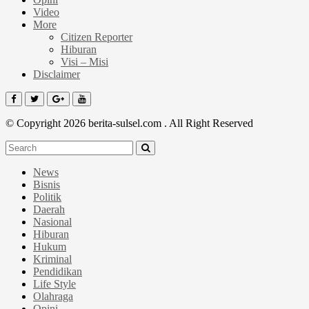
Video
More
Citizen Reporter
Hiburan
Visi – Misi
Disclaimer
© Copyright 2026 berita-sulsel.com . All Right Reserved
News
Bisnis
Politik
Daerah
Nasional
Hiburan
Hukum
Kriminal
Pendidikan
Life Style
Olahraga
Opini