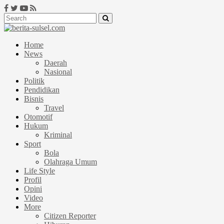
Home
News
Daerah
Nasional
Politik
Pendidikan
Bisnis
Travel
Otomotif
Hukum
Kriminal
Sport
Bola
Olahraga Umum
Life Style
Profil
Opini
Video
More
Citizen Reporter