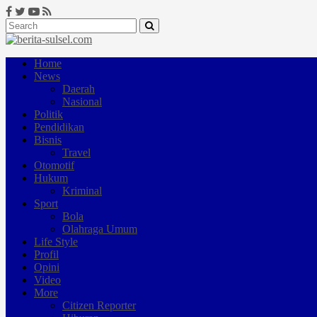
Home
News
Daerah
Nasional
Politik
Pendidikan
Bisnis
Travel
Otomotif
Hukum
Kriminal
Sport
Bola
Olahraga Umum
Life Style
Profil
Opini
Video
More
Citizen Reporter