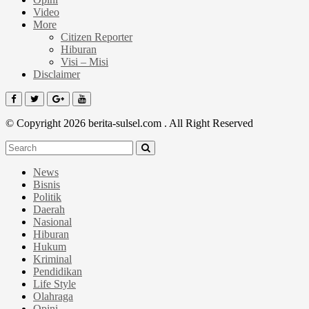
Video
More
Citizen Reporter
Hiburan
Visi – Misi
Disclaimer
© Copyright 2026 berita-sulsel.com . All Right Reserved
News
Bisnis
Politik
Daerah
Nasional
Hiburan
Hukum
Kriminal
Pendidikan
Life Style
Olahraga
Opini