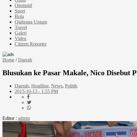
Otomotif
Sport
Bola
Olahraga Umum
Travel
Galeri
Video
Citizen Reporter
Home
/
Daerah
Blusukan ke Pasar Makale, Nico Disebut P
Daerah
,
Headline
,
News
,
Politik
2015-10-13 - 1:55 PM
Editor :
admin