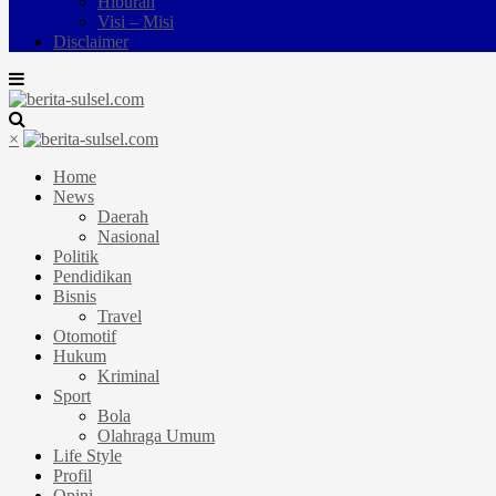
Hiburan
Visi – Misi
Disclaimer
×
Home
News
Daerah
Nasional
Politik
Pendidikan
Bisnis
Travel
Otomotif
Hukum
Kriminal
Sport
Bola
Olahraga Umum
Life Style
Profil
Opini