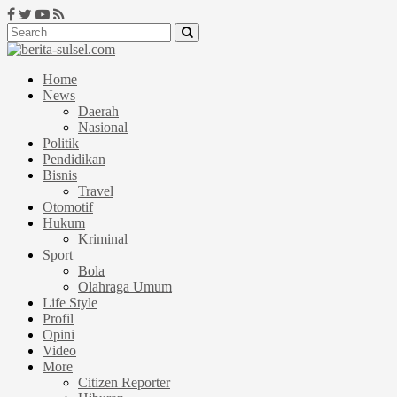
Home
News
Daerah
Nasional
Politik
Pendidikan
Bisnis
Travel
Otomotif
Hukum
Kriminal
Sport
Bola
Olahraga Umum
Life Style
Profil
Opini
Video
More
Citizen Reporter