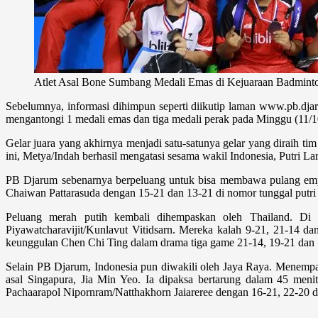
Atlet Asal Bone Sumbang Medali Emas di Kejuaraan Badmin
Sebelumnya, informasi dihimpun seperti diikutip laman www.pb.dja
mengantongi 1 medali emas dan tiga medali perak pada Minggu (11/1
Gelar juara yang akhirnya menjadi satu-satunya gelar yang diraih t
ini, Metya/Indah berhasil mengatasi sesama wakil Indonesia, Putri L
PB Djarum sebenarnya berpeluang untuk bisa membawa pulang empat 
Chaiwan Pattarasuda dengan 15-21 dan 13-21 di nomor tunggal putri
Peluang merah putih kembali dihempaskan oleh Thailand. Di
Piyawatcharavijit/Kunlavut Vitidsarn. Mereka kalah 9-21, 21-14 d
keunggulan Chen Chi Ting dalam drama tiga game 21-14, 19-21 dan 
Selain PB Djarum, Indonesia pun diwakili oleh Jaya Raya. Menempa
asal Singapura, Jia Min Yeo. Ia dipaksa bertarung dalam 45 meni
Pachaarapol Nipornram/Natthakhorn Jaiareree dengan 16-21, 22-20 d