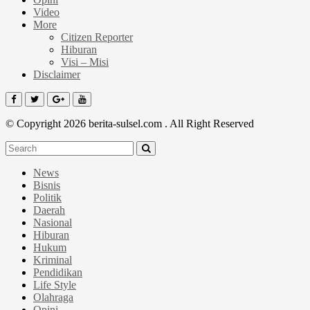
Video
More
Citizen Reporter
Hiburan
Visi – Misi
Disclaimer
© Copyright 2026 berita-sulsel.com . All Right Reserved
News
Bisnis
Politik
Daerah
Nasional
Hiburan
Hukum
Kriminal
Pendidikan
Life Style
Olahraga
Opini