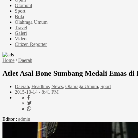
Otomotif
Sport
Bola
Olahraga Umum
Travel
Galeri
Video
Citizen Reporter
Home
/
Daerah
Atlet Asal Bone Sumbang Medali Emas di
Daerah
,
Headline
,
News
,
Olahraga Umum
,
Sport
2015-10-14 - 8:41 PM
Editor :
admin