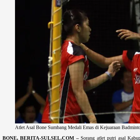
Atlet Asal Bone Sumbang Medali Emas di Kejuaraan Badmin
BONE, BERITA-SULSEL.COM –
Sorang atlet putri asal Kab