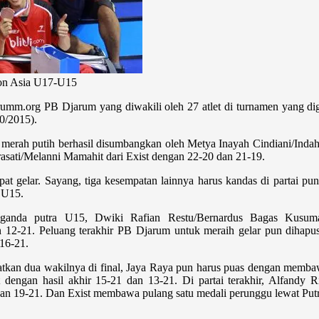
ton Asia U17-U15
rumm.org PB Djarum yang diwakili oleh 27 atlet di turnamen yang di
0/2015).
im merah putih berhasil disumbangkan oleh Metya Inayah Cindiani/Inda
arasati/Melanni Mamahit dari Exist dengan 22-20 dan 21-19.
gelar. Sayang, tiga kesempatan lainnya harus kandas di partai punc
 U15.
 ganda putra U15, Dwiki Rafian Restu/Bernardus Bagas Kusuma
an 12-21. Peluang terakhir PB Djarum untuk meraih gelar pun dihap
16-21.
tkan dua wakilnya di final, Jaya Raya pun harus puas dengan membawa
t dengan hasil akhir 15-21 dan 13-21. Di partai terakhir, Alfandy 
an 19-21. Dan Exist membawa pulang satu medali perunggu lewat Putr