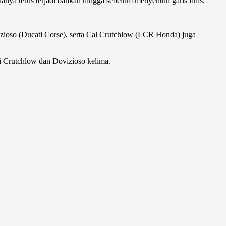
anya terus terjadi bahkan hingga sebelum menyentuh garis finis.
izioso (Ducati Corse), serta Cal Crutchlow (LCR Honda) juga
di Crutchlow dan Dovizioso kelima.