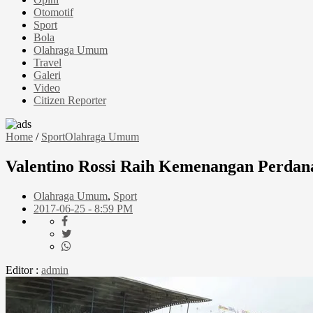
Otomotif
Sport
Bola
Olahraga Umum
Travel
Galeri
Video
Citizen Reporter
Home
/
Sport
Olahraga Umum
Valentino Rossi Raih Kemenangan Perdan
Olahraga Umum
,
Sport
2017-06-25 - 8:59 PM
Editor :
admin