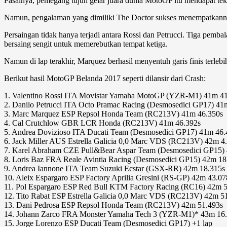
Pasalnya, pemegang tujuh gelar juara dunia MotoGP itu mendapat teka
Namun, pengalaman yang dimiliki The Doctor sukses menempatkannya
Persaingan tidak hanya terjadi antara Rossi dan Petrucci. Tiga pem
bersaing sengit untuk memerebutkan tempat ketiga.
Namun di lap terakhir, Marquez berhasil menyentuh garis finis terle
Berikut hasil MotoGP Belanda 2017 seperti dilansir dari Crash:
1. Valentino Rossi ITA Movistar Yamaha MotoGP (YZR-M1) 41m 41
2. Danilo Petrucci ITA Octo Pramac Racing (Desmosedici GP17) 41
3. Marc Marquez ESP Repsol Honda Team (RC213V) 41m 46.350s
4. Cal Crutchlow GBR LCR Honda (RC213V) 41m 46.392s
5. Andrea Dovizioso ITA Ducati Team (Desmosedici GP17) 41m 46.
6. Jack Miller AUS Estrella Galicia 0,0 Marc VDS (RC213V) 42m 4
7. Karel Abraham CZE Pull&Bear Aspar Team (Desmosedici GP15)
8. Loris Baz FRA Reale Avintia Racing (Desmosedici GP15) 42m 18
9. Andrea Iannone ITA Team Suzuki Ecstar (GSX-RR) 42m 18.315s
10. Aleix Espargaro ESP Factory Aprilia Gresini (RS-GP) 42m 43.07
11. Pol Espargaro ESP Red Bull KTM Factory Racing (RC16) 42m 
12. Tito Rabat ESP Estrella Galicia 0,0 Marc VDS (RC213V) 42m 5
13. Dani Pedrosa ESP Repsol Honda Team (RC213V) 42m 51.493s
14. Johann Zarco FRA Monster Yamaha Tech 3 (YZR-M1)* 43m 16
15. Jorge Lorenzo ESP Ducati Team (Desmosedici GP17) +1 lap