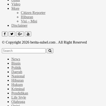
Video
More
Citizen Reporter
Hiburan
Visi – Misi
Disclaimer
© Copyright 2026 berita-sulsel.com . All Right Reserved
News
Bisnis
Politik
Daerah
Nasional
Hiburan
Hukum
Kriminal
Pendidikan
Life Style
Olahraga
Opini