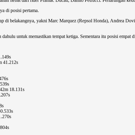
nan hebat dari rider Pramac Ducati, Danilo Petrucci. Pertarungan kedu
 di posisi pertama.
balap di belakangnya, yakni Marc Marquez (Repsol Honda), Andrea Dov
bih dahulu untuk memastikan tempat ketiga. Sementara itu posisi empat 
.149s
m 41.212s
476s
.539s
 42m 18.131s
.207s
8s
50.533s
1.270s
.804s