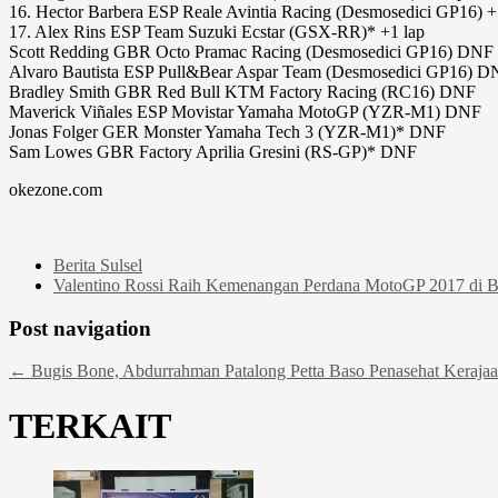
16. Hector Barbera ESP Reale Avintia Racing (Desmosedici GP16) +
17. Alex Rins ESP Team Suzuki Ecstar (GSX-RR)* +1 lap
Scott Redding GBR Octo Pramac Racing (Desmosedici GP16) DNF
Alvaro Bautista ESP Pull&Bear Aspar Team (Desmosedici GP16) D
Bradley Smith GBR Red Bull KTM Factory Racing (RC16) DNF
Maverick Viñales ESP Movistar Yamaha MotoGP (YZR-M1) DNF
Jonas Folger GER Monster Yamaha Tech 3 (YZR-M1)* DNF
Sam Lowes GBR Factory Aprilia Gresini (RS-GP)* DNF
okezone.com
Berita Sulsel
Valentino Rossi Raih Kemenangan Perdana MotoGP 2017 di B
Post navigation
←
Bugis Bone, Abdurrahman Patalong Petta Baso Penasehat Kerajaa
TERKAIT