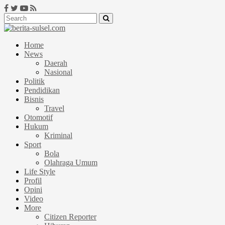
Home
News
Daerah
Nasional
Politik
Pendidikan
Bisnis
Travel
Otomotif
Hukum
Kriminal
Sport
Bola
Olahraga Umum
Life Style
Profil
Opini
Video
More
Citizen Reporter