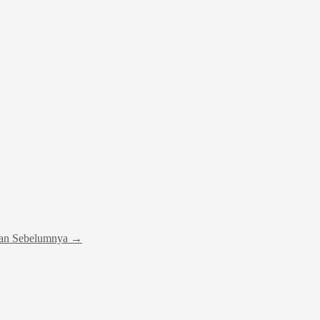
han Sebelumnya
→