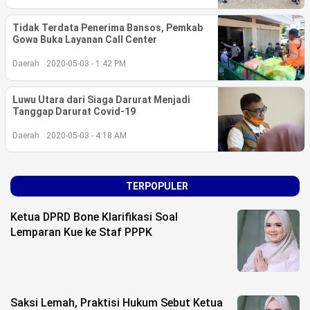
©
Tidak Terdata Penerima Bansos, Pemkab
Copyright
Gowa Buka Layanan Call Center
2026
berita-
Daerah
2020-05-03 - 1:42 PM
sulsel.com
.
All
Right
Luwu Utara dari Siaga Darurat Menjadi
Reserved
Tanggap Darurat Covid-19
Daerah
2020-05-03 - 4:18 AM
TERPOPULER
Ketua DPRD Bone Klarifikasi Soal
Lemparan Kue ke Staf PPPK
Saksi Lemah, Praktisi Hukum Sebut Ketua