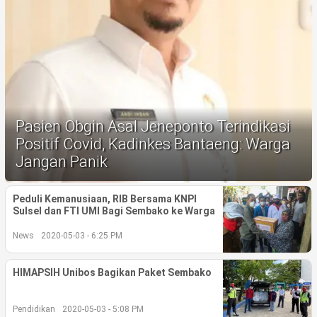
Life Style
Profil
Opini
Video
Pasien Obgin Asal Jeneponto Terindikasi
More
Positif Covid, Kadinkes Bantaeng: Warga
Jangan Panik
Disclaimer
Peduli Kemanusiaan, RIB Bersama KNPI
Sulsel dan FTI UMI Bagi Sembako ke Warga
News
2020-05-03 - 6:25 PM
HIMAPSIH Unibos Bagikan Paket Sembako
Pendidikan
2020-05-03 - 5:08 PM