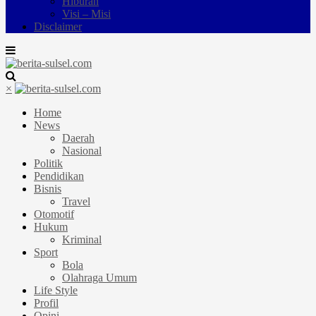
Hiburan
Visi – Misi
Disclaimer
×
Home
News
Daerah
Nasional
Politik
Pendidikan
Bisnis
Travel
Otomotif
Hukum
Kriminal
Sport
Bola
Olahraga Umum
Life Style
Profil
Opini