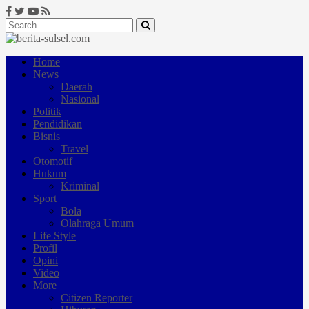
Home
News
Daerah
Nasional
Politik
Pendidikan
Bisnis
Travel
Otomotif
Hukum
Kriminal
Sport
Bola
Olahraga Umum
Life Style
Profil
Opini
Video
More
Citizen Reporter