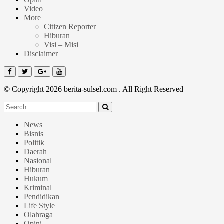
Video
More
Citizen Reporter
Hiburan
Visi – Misi
Disclaimer
© Copyright 2026 berita-sulsel.com . All Right Reserved
News
Bisnis
Politik
Daerah
Nasional
Hiburan
Hukum
Kriminal
Pendidikan
Life Style
Olahraga
Opini