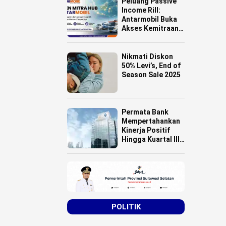
Peluang Passive
Tanah Ulayat
Income Rill:
Antarmobil Buka
Akses Kemitraan
HUB Logistik
untuk Pemilik
Lahan se-
Nikmati Diskon
Indonesia
50% Levi’s, End of
Season Sale 2025
Permata Bank
Mempertahankan
Kinerja Positif
Hingga Kuartal III
Tahun 2025
POLITIK