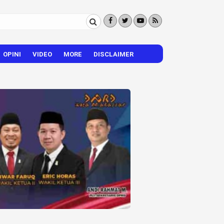
OPINI
VIDEO
MORE
DISCLAIMER
CITIZEN REPORTER
HIBURAN
VISI – MISI