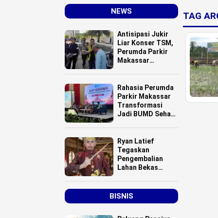
NEWS
TAG AR
Antisipasi Jukir
Liar Konser TSM,
Perumda Parkir
Makassar
Menerjunkan 20
Personel
Rahasia Perumda
Parkir Makassar
Transformasi
Jadi BUMD Sehat
dan Cetak Laba
Ryan Latief
Tegaskan
Pengembalian
Lahan Bekas
Kontrak Karya
Bukan Hibah,
Pemda Didesak
BISNIS
Hentikan
Komoditisasi