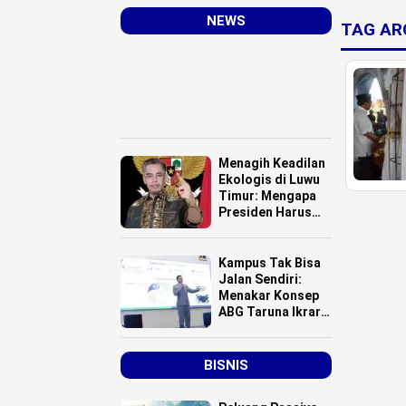
NEWS
TAG AR
Menagih Keadilan
Ekologis di Luwu
Timur: Mengapa
Presiden Harus
Turun Tangan
Atasi Bencana
Smelter HPAL?
Kampus Tak Bisa
Jalan Sendiri:
Menakar Konsep
ABG Taruna Ikrar
Menuju Kelas
Dunia
BISNIS