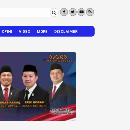
OPINI
VIDEO
MORE
DISCLAIMER
CITIZEN REPORTER
HIBURAN
VISI – MISI