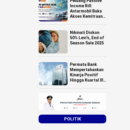
Peluang Passive
Income Rill:
Antarmobil Buka
Akses Kemitraan
HUB Logistik
untuk Pemilik
Lahan se-
Nikmati Diskon
Indonesia
50% Levi’s, End of
Season Sale 2025
Permata Bank
Mempertahankan
Kinerja Positif
Hingga Kuartal III
Tahun 2025
POLITIK