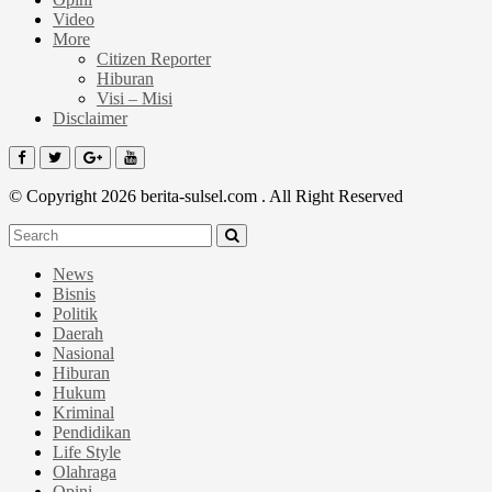
Video
More
Citizen Reporter
Hiburan
Visi – Misi
Disclaimer
© Copyright 2026 berita-sulsel.com . All Right Reserved
News
Bisnis
Politik
Daerah
Nasional
Hiburan
Hukum
Kriminal
Pendidikan
Life Style
Olahraga
Opini