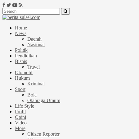
Home
News
Daerah
Nasional
Politik
Pendidikan
Bisnis
Travel
Otomotif
Hukum
Kriminal
Sport
Bola
Olahraga Umum
Life Style
Profil
Opini
Video
More
Citizen Reporter