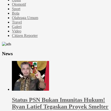
Otomotif
Sport
Bola
Olahraga Umum
Travel
Galeri
Video
Citizen Reporter
News
Status PSN Bukan Imunitas Hukum!
Ryan Latief Tegaskan Proyek Smelter