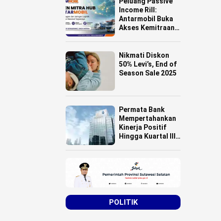
Peluang Passive
Income Rill:
Antarmobil Buka
Akses Kemitraan
HUB Logistik
untuk Pemilik
Lahan se-
Nikmati Diskon
Indonesia
50% Levi’s, End of
Season Sale 2025
Permata Bank
Mempertahankan
Kinerja Positif
Hingga Kuartal III
Tahun 2025
POLITIK