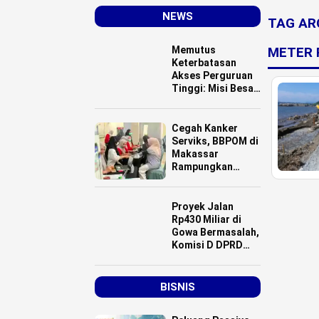
NEWS
TAG AR
Memutus
METER 
Keterbatasan
Akses Perguruan
Tinggi: Misi Besar
Luwu Utara
Mencetak SDM
Abad 21
Cegah Kanker
Serviks, BBPOM di
Makassar
Rampungkan
Vaksinasi HPV
Dosis 3
Proyek Jalan
Rp430 Miliar di
Gowa Bermasalah,
Komisi D DPRD
Sulsel dan Kadis
Bina Marga
Diduga “Main
BISNIS
Mata”