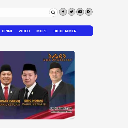
OPINI
VIDEO
MORE
DISCLAIMER
CITIZEN REPORTER
HIBURAN
VISI – MISI