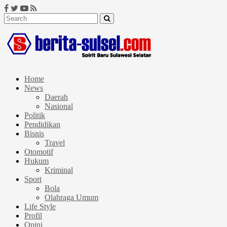
Home
News
Daerah
Nasional
Politik
Pendidikan
Bisnis
Travel
Otomotif
Hukum
Kriminal
Sport
Bola
Olahraga Umum
Life Style
Profil
Opini