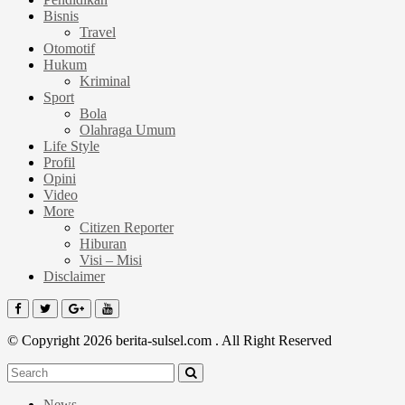
Bisnis
Travel
Otomotif
Hukum
Kriminal
Sport
Bola
Olahraga Umum
Life Style
Profil
Opini
Video
More
Citizen Reporter
Hiburan
Visi – Misi
Disclaimer
© Copyright 2026 berita-sulsel.com . All Right Reserved
News