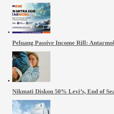
Peluang Passive Income Rill: Antarmo
Nikmati Diskon 50% Levi’s, End of Se