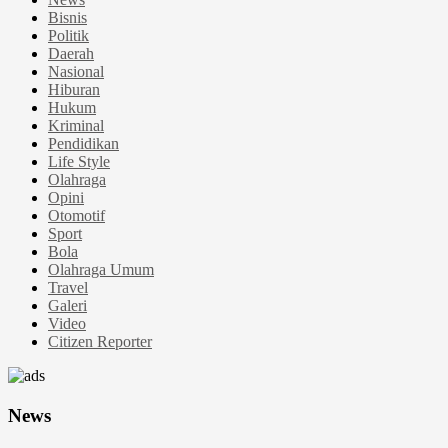
Bisnis
Politik
Daerah
Nasional
Hiburan
Hukum
Kriminal
Pendidikan
Life Style
Olahraga
Opini
Otomotif
Sport
Bola
Olahraga Umum
Travel
Galeri
Video
Citizen Reporter
News