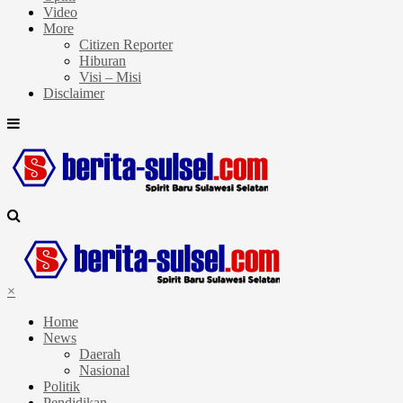
Video
More
Citizen Reporter
Hiburan
Visi – Misi
Disclaimer
×
Home
News
Daerah
Nasional
Politik
Pendidikan