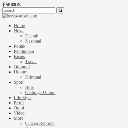
Home
News
Daerah
Nasional
Politik
Pendidikan
Bisnis
Travel
Otomotif
Hukum
Kriminal
Sport
Bola
Olahraga Umum
Life Style
Profil
Opini
Video
More
Citizen Reporter