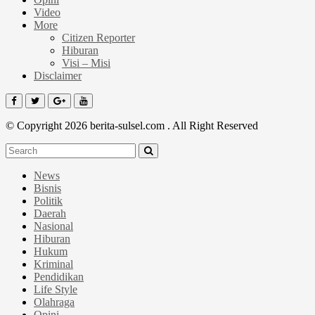
Video
More
Citizen Reporter
Hiburan
Visi – Misi
Disclaimer
© Copyright 2026 berita-sulsel.com . All Right Reserved
News
Bisnis
Politik
Daerah
Nasional
Hiburan
Hukum
Kriminal
Pendidikan
Life Style
Olahraga
Opini