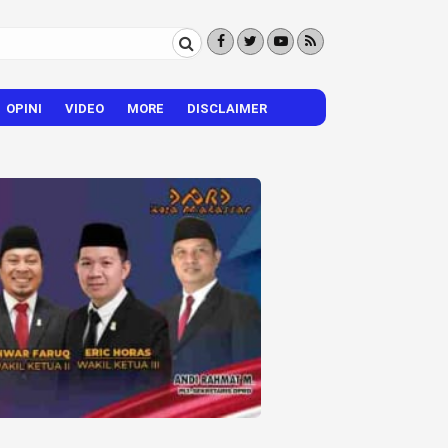
OPINI
VIDEO
MORE
DISCLAIMER
CITIZEN REPORTER
HIBURAN
VISI – MISI