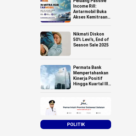
Peluang Passive
Income Rill:
Antarmobil Buka
Akses Kemitraan
HUB Logistik
untuk Pemilik
Lahan se-
Nikmati Diskon
Indonesia
50% Levi’s, End of
Season Sale 2025
Permata Bank
Mempertahankan
Kinerja Positif
Hingga Kuartal III
Tahun 2025
POLITIK