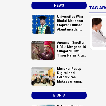
NEWS
TAG AR
Universitas Wira
Bhakti Makassar
Siapkan Lulusan
Akuntansi dan
Manajemen
Berbasis Digital
Ancaman Smelter
HPAL: Mengapa 16
Sungai di Luwu
Timur Harus Kita
Selamatkan?
Menakar Resep
Digitalisasi
Perparkiran
Makassar yang
Dilirik Kota Palopo
BISNIS