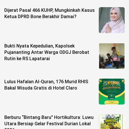
Dijerat Pasal 466 KUHP, Mungkinkah Kasus
©
Copyright
Ketua DPRD Bone Berakhir Damai?
2026
berita-
sulsel.com
.
All
Right
Reserved
Bukti Nyata Kepedulian, Kapolsek
Pujananting Antar Warga ODGJ Berobat
Rutin ke RS Lapatarai
Lulus Hafalan Al-Quran, 176 Murid RHIS
Bakal Wisuda Gratis di Hotel Claro
Berburu “Bintang Baru” Hortikultura: Luwu
Utara Bersiap Gelar Festival Durian Lokal