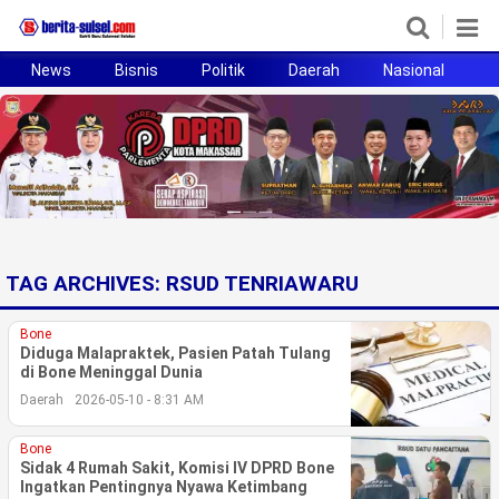
News
Bisnis
Politik
Daerah
Nasional
H
Home
News
Politik
Pendidikan
TAG ARCHIVES:
RSUD TENRIAWARU
Bisnis
Bone
Otomotif
Diduga Malapraktek, Pasien Patah Tulang
di Bone Meninggal Dunia
Daerah
2026-05-10 - 8:31 AM
Hukum
Bone
Sport
Sidak 4 Rumah Sakit, Komisi IV DPRD Bone
Ingatkan Pentingnya Nyawa Ketimbang