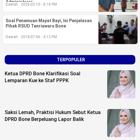
Life Style
Administrasi
Daerah
2026-02-10 - 8:18 PM
Profil
Soal Penemuan Mayat Bayi, Ini Penjelasan
Pihak RSUD Tenriawaru Bone
Opini
Daerah
2018-07-06 - 4:13 PM
Video
More
TERPOPULER
Disclaimer
Ketua DPRD Bone Klarifikasi Soal
Lemparan Kue ke Staf PPPK
Saksi Lemah, Praktisi Hukum Sebut Ketua
DPRD Bone Berpeluang Lapor Balik