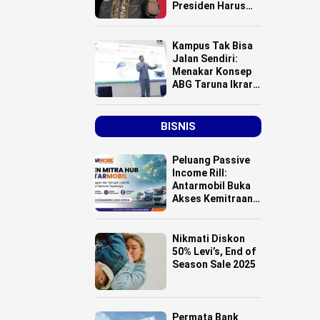
Presiden Harus
Turun Tangan
Atasi Bencana
Smelter HPAL?
Kampus Tak Bisa
Jalan Sendiri:
Menakar Konsep
ABG Taruna Ikrar
Menuju Kelas
Dunia
BISNIS
Peluang Passive
Income Rill:
Antarmobil Buka
Akses Kemitraan
HUB Logistik
untuk Pemilik
Lahan se-
Nikmati Diskon
Indonesia
50% Levi’s, End of
Season Sale 2025
Permata Bank