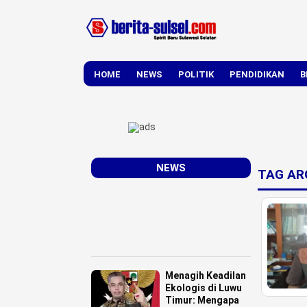
HOME
NEWS
POLITIK
PENDIDIKAN
B
DAERAH
NASIONAL
NEWS
TAG AR
Menagih Keadilan
Ekologis di Luwu
Timur: Mengapa