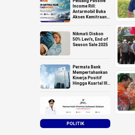
Peluang Passive
Income Rill:
Antarmobil Buka
Akses Kemitraan
HUB Logistik
untuk Pemilik
Lahan se-
Nikmati Diskon
Indonesia
50% Levi’s, End of
Season Sale 2025
Permata Bank
Mempertahankan
Kinerja Positif
Hingga Kuartal III
Tahun 2025
POLITIK