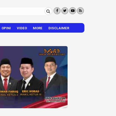
OPINI
VIDEO
MORE
DISCLAIMER
CITIZEN REPORTER
HIBURAN
VISI – MISI