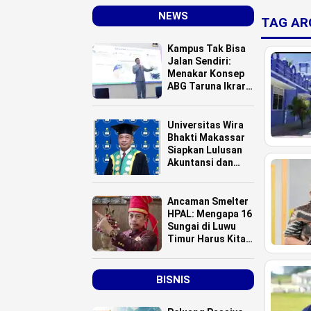
NEWS
TAG AR
Kampus Tak Bisa
Jalan Sendiri:
Menakar Konsep
ABG Taruna Ikrar
Menuju Kelas
Dunia
Universitas Wira
Bhakti Makassar
Siapkan Lulusan
Akuntansi dan
Manajemen
Berbasis Digital
Ancaman Smelter
HPAL: Mengapa 16
Sungai di Luwu
Timur Harus Kita
Selamatkan?
BISNIS