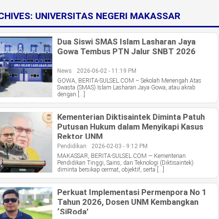
CHIVES:
UNIVERSITAS NEGERI MAKASSAR
Dua Siswi SMAS Islam Lasharan Jaya
Gowa Tembus PTN Jalur SNBT 2026
News
2026-06-02 - 11:19 PM
GOWA, BERITA-SULSEL.COM – Sekolah Menengah Atas
Swasta (SMAS) Islam Lasharan Jaya Gowa, atau akrab
dengan […]
Kementerian Diktisaintek Diminta Patuh
Putusan Hukum dalam Menyikapi Kasus
Rektor UNM
Pendidikan
2026-02-03 - 9:12 PM
MAKASSAR, BERITA-SULSEL.COM — Kementerian
Pendidikan Tinggi, Sains, dan Teknologi (Diktisaintek)
diminta bersikap cermat, objektif, serta […]
Perkuat Implementasi Permenpora No 1
Tahun 2026, Dosen UNM Kembangkan
‘SiRoda’