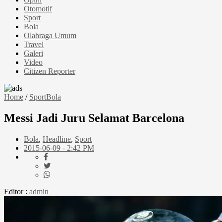
Otomotif
Sport
Bola
Olahraga Umum
Travel
Galeri
Video
Citizen Reporter
Home
/
Sport
Bola
Messi Jadi Juru Selamat Barcelona
Bola
,
Headline
,
Sport
2015-06-09 - 2:42 PM
Editor :
admin