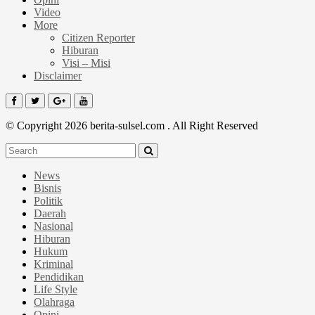
Video
More
Citizen Reporter
Hiburan
Visi – Misi
Disclaimer
© Copyright 2026 berita-sulsel.com . All Right Reserved
News
Bisnis
Politik
Daerah
Nasional
Hiburan
Hukum
Kriminal
Pendidikan
Life Style
Olahraga
Opini