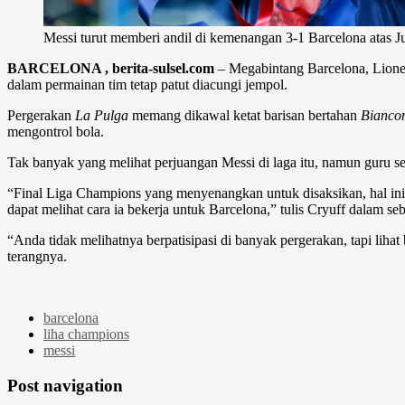
Messi turut memberi andil di kemenangan 3-1 Barcelona atas Ju
BARCELONA , berita-sulsel.com
– Megabintang Barcelona, Lion
dalam permainan tim tetap patut diacungi jempol.
Pergerakan
La Pulga
memang dikawal ketat barisan bertahan
Bianco
mengontrol bola.
Tak banyak yang melihat perjuangan Messi di laga itu, namun guru se
“Final Liga Champions yang menyenangkan untuk disaksikan, hal in
dapat melihat cara ia bekerja untuk Barcelona,” tulis Cryuff dalam se
“Anda tidak melihatnya berpatisipasi di banyak pergerakan, tapi l
terangnya.
barcelona
liha champions
messi
Post navigation