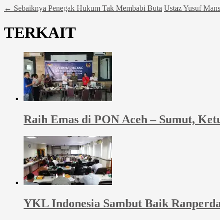
←
Sebaiknya Penegak Hukum Tak Membabi Buta
Ustaz Yusuf Man
TERKAIT
Raih Emas di PON Aceh – Sumut, Ketu
YKL Indonesia Sambut Baik Ranperda 