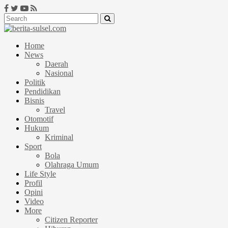
Home
News
Daerah
Nasional
Politik
Pendidikan
Bisnis
Travel
Otomotif
Hukum
Kriminal
Sport
Bola
Olahraga Umum
Life Style
Profil
Opini
Video
More
Citizen Reporter