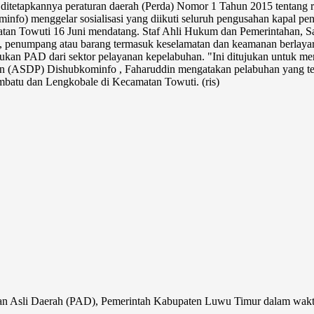
 ditetapkannya peraturan daerah (Perda) Nomor 1 Tahun 2015 tentang ret
nfo) menggelar sosialisasi yang diikuti seluruh pengusahan kapal pe
matan Towuti 16 Juni mendatang. Staf Ahli Hukum dan Pemerintahan, Sa
l, penumpang atau barang termasuk keselamatan dan keamanan berlayar. 
n PAD dari sektor pelayanan kepelabuhan. "Ini ditujukan untuk mempe
 (ASDP) Dishubkominfo , Faharuddin mengatakan pelabuhan yang terk
batu dan Lengkobale di Kecamatan Towuti. (ris)
Asli Daerah (PAD), Pemerintah Kabupaten Luwu Timur dalam waktu d