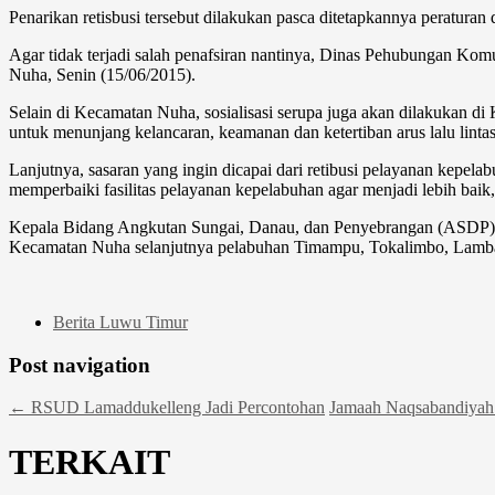
Penarikan retisbusi tersebut dilakukan pasca ditetapkannya peratura
Agar tidak terjadi salah penafsiran nantinya, Dinas Pehubungan Kom
Nuha, Senin (15/06/2015).
Selain di Kecamatan Nuha, sosialisasi serupa juga akan dilakukan d
untuk menunjang kelancaran, keamanan dan ketertiban arus lalu lint
Lanjutnya, sasaran yang ingin dicapai dari retibusi pelayanan kepe
memperbaiki fasilitas pelayanan kepelabuhan agar menjadi lebih baik,
Kepala Bidang Angkutan Sungai, Danau, dan Penyebrangan (ASDP) Di
Kecamatan Nuha selanjutnya pelabuhan Timampu, Tokalimbo, Lambat
Berita Luwu Timur
Post navigation
←
RSUD Lamaddukelleng Jadi Percontohan
Jamaah Naqsabandiyah
TERKAIT