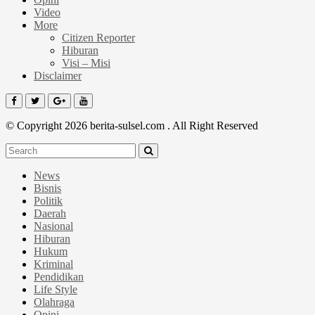
Video
More
Citizen Reporter
Hiburan
Visi – Misi
Disclaimer
© Copyright 2026 berita-sulsel.com . All Right Reserved
News
Bisnis
Politik
Daerah
Nasional
Hiburan
Hukum
Kriminal
Pendidikan
Life Style
Olahraga
Opini