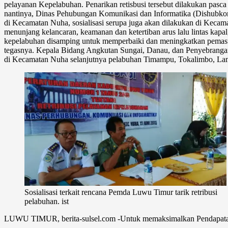
pelayanan Kepelabuhan. Penarikan retisbusi tersebut dilakukan pasca
nantinya, Dinas Pehubungan Komunikasi dan Informatika (Dishubkomi
di Kecamatan Nuha, sosialisasi serupa juga akan dilakukan di Keca
menunjang kelancaran, keamanan dan ketertiban arus lalu lintas kapa
kepelabuhan disamping untuk memperbaiki dan meningkatkan pemasuka
tegasnya. Kepala Bidang Angkutan Sungai, Danau, dan Penyebrangan
di Kecamatan Nuha selanjutnya pelabuhan Timampu, Tokalimbo, Lam
Sosialisasi terkait rencana Pemda Luwu Timur tarik retribusi
pelabuhan. ist
LUWU TIMUR, berita-sulsel.com -Untuk memaksimalkan Pendapatan 