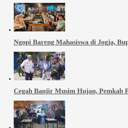
Ngopi Bareng Mahasiswa di Jogja, B
Cegah Banjir Musim Hujan, Pemkab P