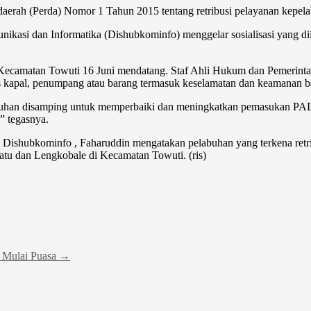
n daerah (Perda) Nomor 1 Tahun 2015 tentang retribusi pelayanan kepel
unikasi dan Informatika (Dishubkominfo) menggelar sosialisasi yang d
i Kecamatan Towuti 16 Juni mendatang. Staf Ahli Hukum dan Pemerinta
as kapal, penumpang atau barang termasuk keselamatan dan keamanan be
labuhan disamping untuk memperbaiki dan meningkatkan pemasukan PAD 
” tegasnya.
shubkominfo , Faharuddin mengatakan pelabuhan yang terkena retrib
u dan Lengkobale di Kecamatan Towuti. (ris)
 Mulai Puasa
→