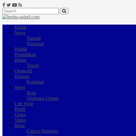
Home
News
Daerah
Nasional
Politik
Pendidikan
Bisnis
Travel
Otomotif
Hukum
Kriminal
Sport
Bola
Olahraga Umum
Life Style
Profil
Opini
Video
More
Citizen Reporter