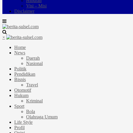
Hiburan
Visi – Misi
Disclaimer
×
Home
News
Daerah
Nasional
Politik
Pendidikan
Bisnis
Travel
Otomotif
Hukum
Kriminal
Sport
Bola
Olahraga Umum
Life Style
Profil
Opini