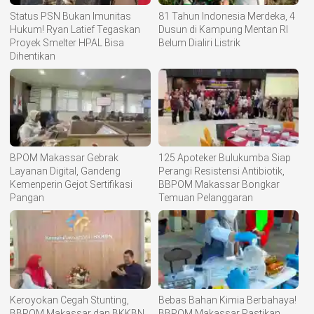
Status PSN Bukan Imunitas
81 Tahun Indonesia Merdeka, 4
Hukum! Ryan Latief Tegaskan
Dusun di Kampung Mentan RI
Proyek Smelter HPAL Bisa
Belum Dialiri Listrik
Dihentikan
BPOM Makassar Gebrak
125 Apoteker Bulukumba Siap
Layanan Digital, Gandeng
Perangi Resistensi Antibiotik,
Kemenperin Gejot Sertifikasi
BBPOM Makassar Bongkar
Pangan
Temuan Pelanggaran
Keroyokan Cegah Stunting,
Bebas Bahan Kimia Berbahaya!
BBPOM Makassar dan BKKBN
BBPOM Makassar Pastikan