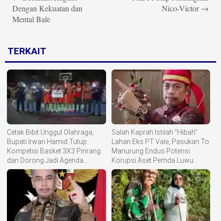
navigation
Dengan Kekuatan dan
Nico-Victor
→
Mental Bale
TERKAIT
Cetak Bibit Unggul Olahraga,
Salah Kaprah Istilah “Hibah”
Bupati Irwan Hamid Tutup
Lahan Eks PT Vale, Pasukan To
Kompetisi Basket 3X3 Pinrang
Manurung Endus Potensi
dan Dorong Jadi Agenda
Korupsi Aset Pemda Luwu
Annually
Timur