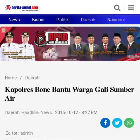
News
Bisnis
Politik
Daerah
Nasional
H
Home
News
Politik
Pendidikan
Home
/
Daerah
Bisnis
Kapolres Bone Bantu Warga Gali Sumber
Air
Otomotif
Daerah
,
Headline
,
News
2015-10-12 - 8:27 PM
Hukum
Sport
Editor :
admin