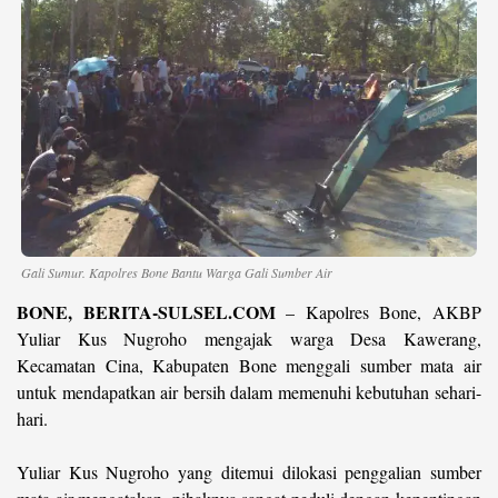
©
Copyright
2026
berita-
sulsel.com
.
All
Right
Reserved
Gali Sumur. Kapolres Bone Bantu Warga Gali Sumber Air
BONE, BERITA-SULSEL.COM
– Kapolres Bone, AKBP
Yuliar Kus Nugroho mengajak warga Desa Kawerang,
Kecamatan Cina, Kabupaten Bone menggali sumber mata air
untuk mendapatkan air bersih dalam memenuhi kebutuhan sehari-
hari.
Yuliar Kus Nugroho yang ditemui dilokasi penggalian sumber