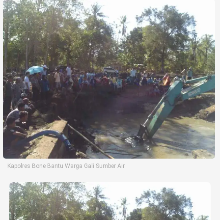
Life Style
Profil
Opini
Video
More
Disclaimer
Kapolres Bone Bantu Warga Gali Sumber Air