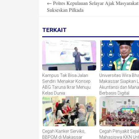
←
Polres Kepulauan Selayar Ajak Masyarakat
navigation
Sukseskan Pilkada
TERKAIT
Kampus Tak Bisa Jalan
Universitas Wira Bha
Sendiri: Menakar Konsep
Makassar Siapkan 
ABG Taruna Ikrar Menuju
Akuntansi dan Man
Kelas Dunia
Berbasis Digital
Cegah Kanker Serviks,
Cegah Penyakit Sejak
BBPOM di Makassar
Mahasiswa KKN Un