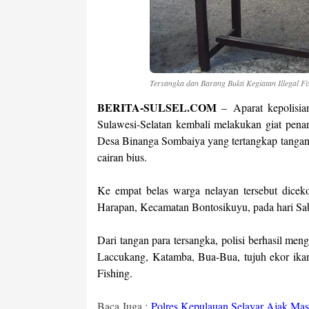
Tersangka dan Barang Bukti Kegiatan Illegal F
BERITA-SULSEL.COM
–
Aparat kepolisi
Sulawesi-Selatan kembali melakukan giat pen
Desa Binanga Sombaiya yang tertangkap tanga
cairan bius.
Ke empat belas warga nelayan tersebut diceko
Harapan, Kecamatan Bontosikuyu, pada hari Sabt
Dari tangan para tersangka, polisi berhasil men
Laccukang, Katamba, Bua-Bua, tujuh ekor ikan h
Fishing.
Baca Juga :
Polres Kepulauan Selayar Ajak Mas