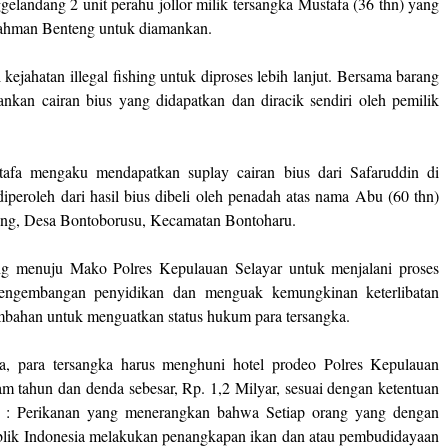
gelandang 2 unit perahu jollor milik tersangka Mustafa (36 thn) yang
ahman Benteng untuk diamankan.
i kejahatan illegal fishing untuk diproses lebih lanjut. Bersama barang
ankan cairan bius yang didapatkan dan diracik sendiri oleh pemilik
tafa mengaku mendapatkan suplay cairan bius dari Safaruddin di
iperoleh dari hasil bius dibeli oleh penadah atas nama Abu (60 thn)
ang, Desa Bontoborusu, Kecamatan Bontoharu.
ng menuju Mako Polres Kepulauan Selayar untuk menjalani proses
 pengembangan penyidikan dan menguak kemungkinan keterlibatan
ambahan untuk menguatkan status hukum para tersangka.
, para tersangka harus menghuni hotel prodeo Polres Kepulauan
m tahun dan denda sebesar, Rp. 1,2 Milyar, sesuai dengan ketentuan
: Perikanan yang menerangkan bahwa Setiap orang yang dengan
ublik Indonesia melakukan penangkapan ikan dan atau pembudidayaan