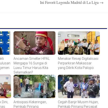
Ini Favorit Legenda Madrid di La Liga
→
kti
Ancaman Smelter HPAL:
Menakar Resep Digitalisasi
Lulusan
Mengapa 16 Sungai di
Perparkiran Makassar
ajemen
Luwu Timur Harus Kita
yang Dilirik Kota Palopo
Selamatkan?
 Dini,
Antisipasi Kekeringan,
Cegah Banjir Musim Hujan,
has
Pemkab Pinrang
Pemkab Pinrang Percepat