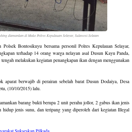
ishing diamankan di Mako Polres Kepulauan Selayar, Sulawesi-Selatan
an Polsek Bontosikuyu bersama personil Polres Kepulauan Selayar,
angkapan terhadap 14 orang warga nelayan asal Dusun Kayu Panda,
n tengah melakukan kegiatan penangkapan ikan dengan menggunakan
k aparat berwajib di perairan sebelah barat Dusun Dodaiya, Desa
u, (10/10/2015) lalu.
gamankan barang bukti berupa 2 unit perahu jollor, 2 gabus ikan jenis
idup jenis sunu, dan teripang yang diperoleh dari kegiatan Illegal
yarakat Sukseskan Pilkada