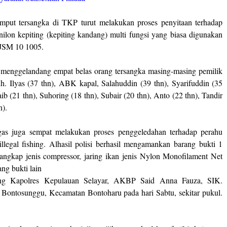
mput tersangka di TKP turut melakukan proses penyitaan terhadap
 nilon kepiting (kepiting kandang) multi fungsi yang biasa digunakan
s JSM 10 1005.
ut menggelandang empat belas orang tersangka masing-masing pemilik
h. Ilyas (37 thn), ABK kapal, Salahuddin (39 thn), Syarifuddin (35
b (21 thn), Suhoring (18 thn), Subair (20 thn), Anto (22 thn), Tandir
n).
gas juga sempat melakukan proses penggeledahan terhadap perahu
llegal fishing. Alhasil polisi berhasil mengamankan barang bukti 1
angkap jenis compressor, jaring ikan jenis Nylon Monofilament Net
ng bukti lain
sung Kapolres Kepulauan Selayar, AKBP Said Anna Fauza, SIK.
 Bontosunggu, Kecamatan Bontoharu pada hari Sabtu, sekitar pukul.