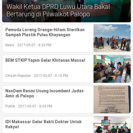
Life Style
Wakil Ketua DPRD Luwu Utara Bakal
Bertarung di Pilwalkot Palopo
Profil
Opini
Pemuda Loreng Orange-Hitam Sterilkan
Sampah Plastik Pulau Khayangan
Video
News
2017-05-07 - 8:20 PM
More
BEM STKIP Yapim Gelar Khitanan Massal
Disclaimer
Citizen Reporter
2017-05-07 - 8:15 PM
NasDem Resmi Usung Incumbent Judas
Amir di Palopo
Politik
2017-05-07 - 8:09 PM
IDI Makassar Gelar Bakti Dokter Untuk
Rakyat