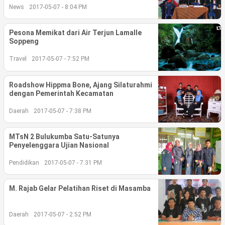
News
2017-05-07 - 8:04 PM
©
Copyright
Pesona Memikat dari Air Terjun Lamalle
2026
berita-
Soppeng
sulsel.com
.
Travel
2017-05-07 - 7:52 PM
All
Right
Reserved
Roadshow Hippma Bone, Ajang Silaturahmi
dengan Pemerintah Kecamatan
Daerah
2017-05-07 - 7:38 PM
MTsN 2 Bulukumba Satu-Satunya
Penyelenggara Ujian Nasional
Pendidikan
2017-05-07 - 7:31 PM
M. Rajab Gelar Pelatihan Riset di Masamba
Daerah
2017-05-07 - 2:52 PM