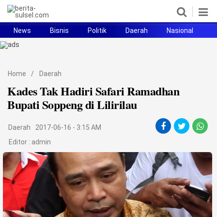
News
Bisnis
Politik
Daerah
Nasional
H
Home
News
Home
/
Daerah
Kades Tak Hadiri Safari Ramadhan
Politik
Bupati Soppeng di Lilirilau
Pendidikan
Daerah
2017-06-16 - 3:15 AM
Bisnis
Editor :
admin
Otomotif
Hukum
Sport