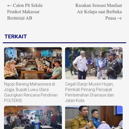
Post
←
Calon Plt Sekda
Rasakan Sensasi Manfaat
navigation
Pemkot Makassar
Air Kelapa saat Berbuka
Berinisial AB
Puasa
→
TERKAIT
Ngopi Bareng Mahasiswa di
Cegah Banjir Musim Hujan,
Jogja, Bupati Luwu Utara
Pemkab Pinrang Percepat
Gaungkan Rencana Pendirian
Pembenahan Drainase dan
POLTEKIS
Jalan Kota