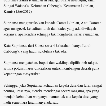
Sungai Walena’e, Kelurahan Cabeng’e, Kecamatan Lilirilau,
©
Kamis (15/6/2017)
Copyright
2026
berita-
Supriansa mengintruksikan kepada Camat Lilirilau, Andi Damrah
sulsel.com
.
agar mengecek kehadiran lurah dan kades yang ada diwilayah
All
Right
kerjanya, apa kendala sehingga tak menghadiri safari ramadhan.
Reserved
Kata Supriansa, dari 8 desa serta 4 kelurahan, hanya Lurah
Cabbeng’e yang hadir, selebihnya tak ada.
Supriansa mengatakan, bupati dan wakilnya dipilih oleh rakyat,
semua potensi harus dikerahkan untuk membangun daerah guna
kepentingan masyarakat,
Sehingga, jelas Supriansa, kehadiran kepala desa dan lurah sangat
penting. Pasalnya, mereka mendengar secara langsung apa yang
menjadi kebutuhan warganya, namun tak ada kepala desa yang
hadir sementara lurah hanya ada satu.