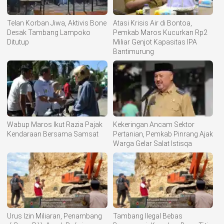
Telan Korban Jiwa, Aktivis Bone
Atasi Krisis Air di Bontoa,
Desak Tambang Lampoko
Pemkab Maros Kucurkan Rp2
Ditutup
Miliar Genjot Kapasitas IPA
Bantimurung
Wabup Maros Ikut Razia Pajak
Kekeringan Ancam Sektor
Kendaraan Bersama Samsat
Pertanian, Pemkab Pinrang Ajak
Warga Gelar Salat Istisqa
Urus Izin Miliaran, Penambang
Tambang Ilegal Bebas