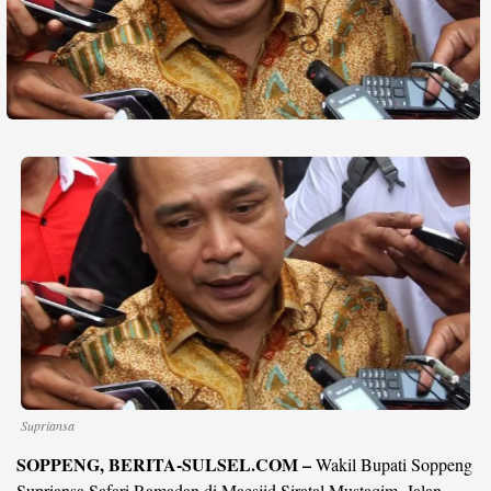
Life Style
Profil
Opini
Video
More
Disclaimer
Supriansa
SOPPENG, BERITA-SULSEL.COM –
Wakil Bupati Soppeng
Supriansa Safari Ramadan di Maesjid Siratal Mustaqim, Jalan