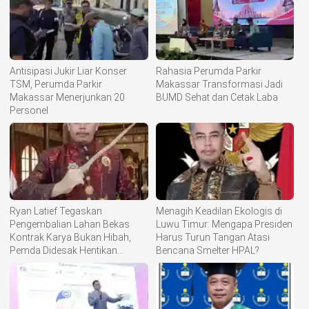
Antisipasi Jukir Liar Konser
Rahasia Perumda Parkir
TSM, Perumda Parkir
Makassar Transformasi Jadi
Makassar Menerjunkan 20
BUMD Sehat dan Cetak Laba
Personel
Ryan Latief Tegaskan
Menagih Keadilan Ekologis di
Pengembalian Lahan Bekas
Luwu Timur: Mengapa Presiden
Kontrak Karya Bukan Hibah,
Harus Turun Tangan Atasi
Pemda Didesak Hentikan
Bencana Smelter HPAL?
Komoditisasi Tanah Ulayat