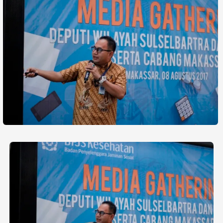
Life Style
Profil
Opini
Video
More
Disclaimer