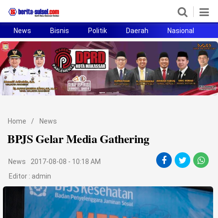
News
Bisnis
Politik
Daerah
Nasional
H
Home
News
Politik
Pendidikan
Home
/
News
Bisnis
BPJS Gelar Media Gathering
Otomotif
News
2017-08-08 - 10:18 AM
Hukum
Editor :
admin
Sport