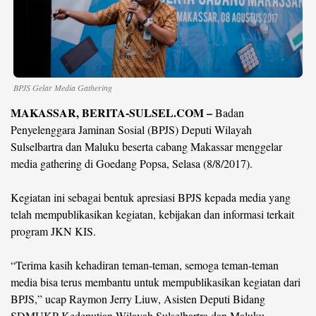
©
Copyright
2026
berita-
sulsel.com
.
BPJS Gelar Media Gathering
All
Right
Reserved
MAKASSAR, BERITA-SULSEL.COM –
Badan
Penyelenggara Jaminan Sosial (BPJS) Deputi Wilayah
Sulselbartra dan Maluku beserta cabang Makassar menggelar
media gathering di Goedang Popsa, Selasa (8/8/2017).
Kegiatan ini sebagai bentuk apresiasi BPJS kepada media yang
telah mempublikasikan kegiatan, kebijakan dan informasi terkait
program JKN KIS.
“Terima kasih kehadiran teman-teman, semoga teman-teman
media bisa terus membantu untuk mempublikasikan kegiatan dari
BPJS,” ucap Raymon Jerry Liuw, Asisten Deputi Bidang
SDMUKP Kedeputian Wilayah Sulselbartra dan Maluku.