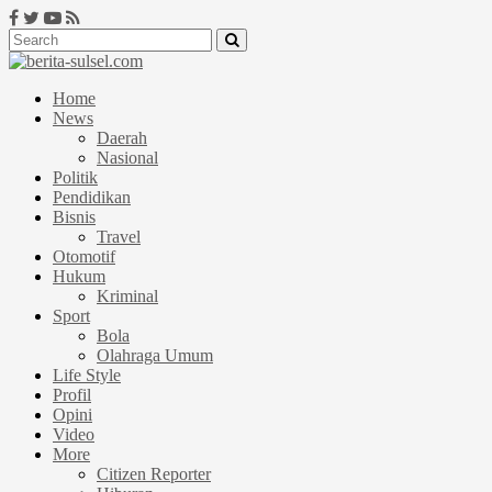
Home
News
Daerah
Nasional
Politik
Pendidikan
Bisnis
Travel
Otomotif
Hukum
Kriminal
Sport
Bola
Olahraga Umum
Life Style
Profil
Opini
Video
More
Citizen Reporter