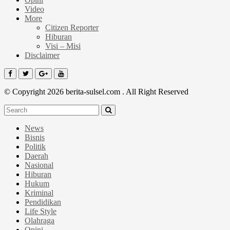
Video
More
Citizen Reporter
Hiburan
Visi – Misi
Disclaimer
© Copyright 2026 berita-sulsel.com . All Right Reserved
News
Bisnis
Politik
Daerah
Nasional
Hiburan
Hukum
Kriminal
Pendidikan
Life Style
Olahraga
Opini