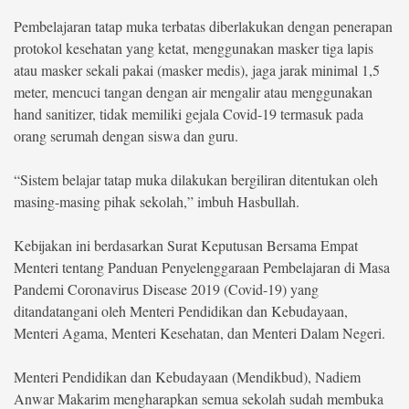
Pembelajaran tatap muka terbatas diberlakukan dengan penerapan
©
protokol kesehatan yang ketat, menggunakan masker tiga lapis
Copyright
2026
atau masker sekali pakai (masker medis), jaga jarak minimal 1,5
berita-
sulsel.com
meter, mencuci tangan dengan air mengalir atau menggunakan
.
hand sanitizer, tidak memiliki gejala Covid-19 termasuk pada
All
Right
orang serumah dengan siswa dan guru.
Reserved
“Sistem belajar tatap muka dilakukan bergiliran ditentukan oleh
masing-masing pihak sekolah,” imbuh Hasbullah.
Kebijakan ini berdasarkan Surat Keputusan Bersama Empat
Menteri tentang Panduan Penyelenggaraan Pembelajaran di Masa
Pandemi Coronavirus Disease 2019 (Covid-19) yang
ditandatangani oleh Menteri Pendidikan dan Kebudayaan,
Menteri Agama, Menteri Kesehatan, dan Menteri Dalam Negeri.
Menteri Pendidikan dan Kebudayaan (Mendikbud), Nadiem
Anwar Makarim mengharapkan semua sekolah sudah membuka