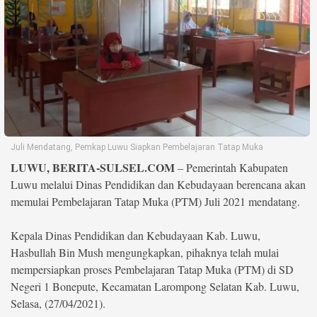
Life Style
Profil
Opini
Video
More
Juli Mendatang, Pemkap Luwu Siapkan Pembelajaran Tatap Muka
Disclaimer
LUWU, BERITA-SULSEL.COM
– Pemerintah Kabupaten
Luwu melalui Dinas Pendidikan dan Kebudayaan berencana akan
memulai Pembelajaran Tatap Muka (PTM) Juli 2021 mendatang.
Kepala Dinas Pendidikan dan Kebudayaan Kab. Luwu,
Hasbullah Bin Mush mengungkapkan, pihaknya telah mulai
mempersiapkan proses Pembelajaran Tatap Muka (PTM) di SD
Negeri 1 Bonepute, Kecamatan Larompong Selatan Kab. Luwu,
Selasa, (27/04/2021).