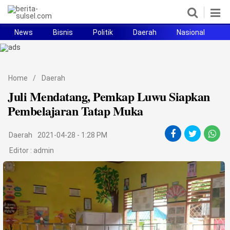
News
Bisnis
Politik
Daerah
Nasional
H
Home
News
Home
/
Daerah
Juli Mendatang, Pemkap Luwu Siapkan
Politik
Pembelajaran Tatap Muka
Pendidikan
Daerah
2021-04-28 - 1:28 PM
Bisnis
Editor :
admin
Otomotif
Hukum
Sport