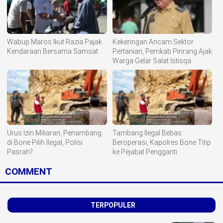
Wabup Maros Ikut Razia Pajak
Kekeringan Ancam Sektor
Kendaraan Bersama Samsat
Pertanian, Pemkab Pinrang Ajak
Warga Gelar Salat Istisqa
Urus Izin Miliaran, Penambang
Tambang Ilegal Bebas
di Bone Pilih Ilegal, Polisi
Beroperasi, Kapolres Bone Titip
Pasrah?
ke Pejabat Pengganti
COMMENT
TERPOPULER