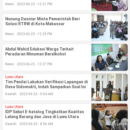
News
2023-06-23 - 12:31 PM
©
Copyright
Nunung Dasniar Minta Pemerintah Beri
2026
berita-
Solusi RTRW di Kota Makassar
sulsel.com
.
News
2023-06-23 - 12:29 PM
All
Right
Reserved
Abdul Wahid Edukasi Warga Terkait
Peradaran Minuman Beralkohol
News
2023-06-23 - 12:27 PM
Luwu Utara
Tim Penilai Lakukan Verifikasi Lapangan di
Desa Sidomukti, Indah Sampaikan Soal Ini
Daerah
2023-06-23 - 9:04 AM
Luwu Utara
IDP Sebut E-katalog Tingkatkan Kualitas
Lelang Barang dan Jasa di Luwu Utara
Daerah
2023-06-23 - 8:56 AM