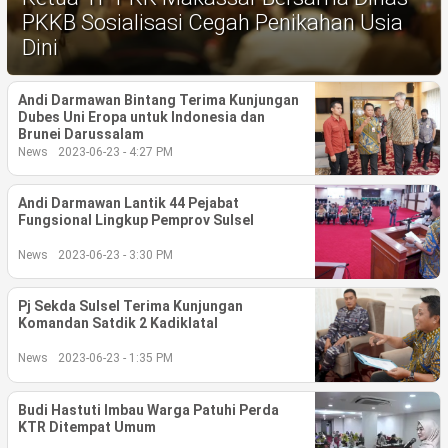
Life Style
PKKB Sosialisasi Cegah Penikahan Usia
Dini
Profil
Opini
Andi Darmawan Bintang Terima Kunjungan
Dubes Uni Eropa untuk Indonesia dan
Brunei Darussalam
Video
News
2023-06-23 - 4:27 PM
More
Andi Darmawan Lantik 44 Pejabat
Fungsional Lingkup Pemprov Sulsel
Disclaimer
News
2023-06-23 - 3:30 PM
Pj Sekda Sulsel Terima Kunjungan
Komandan Satdik 2 Kadiklatal
News
2023-06-23 - 1:35 PM
Budi Hastuti Imbau Warga Patuhi Perda
KTR Ditempat Umum