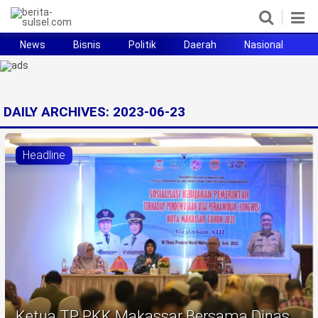
News
Bisnis
Politik
Daerah
Nasional
H
Home
News
DAILY ARCHIVES:
2023-06-23
Politik
Headline
Pendidikan
Bisnis
Otomotif
Hukum
Sport
Ketua TP PKK Makassar Bersama Dinas