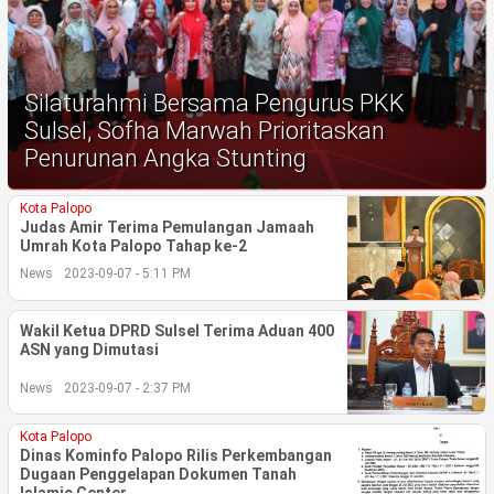
Life Style
Profil
Silaturahmi Bersama Pengurus PKK
Opini
Sulsel, Sofha Marwah Prioritaskan
Video
Penurunan Angka Stunting
More
Kota Palopo
Judas Amir Terima Pemulangan Jamaah
Umrah Kota Palopo Tahap ke-2
Disclaimer
News
2023-09-07 - 5:11 PM
Wakil Ketua DPRD Sulsel Terima Aduan 400
ASN yang Dimutasi
News
2023-09-07 - 2:37 PM
Kota Palopo
Dinas Kominfo Palopo Rilis Perkembangan
Dugaan Penggelapan Dokumen Tanah
Islamic Center