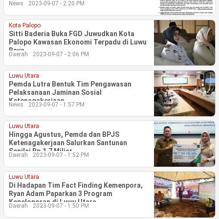
News
2023-09-07 - 2:20 PM
©
Kota Palopo
Copyright
2026
Sitti Baderia Buka FGD Juwudkan Kota
berita-
Palopo Kawasan Ekonomi Terpadu di Luwu
sulsel.com
Raya
.
Daerah
2023-09-07 - 2:06 PM
All
Right
Reserved
Luwu Utara
Pemda Lutra Bentuk Tim Pengawasan
Pelaksanaan Jaminan Sosial
Ketenagakerjaan
News
2023-09-07 - 1:57 PM
Luwu Utara
Hingga Agustus, Pemda dan BPJS
Ketenagakerjaan Salurkan Santunan
Senilai Rp.1,7 Miliar
Daerah
2023-09-07 - 1:52 PM
Luwu Utara
Di Hadapan Tim Fact Finding Kemenpora,
Ryan Adam Paparkan 3 Program
Kepeloporan di Luwu Utara
Daerah
2023-09-07 - 1:50 PM